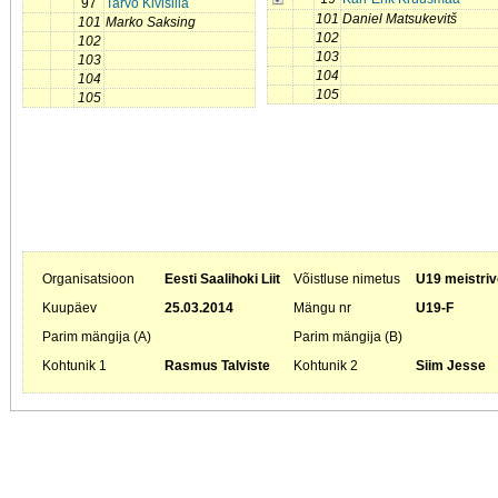
97
Tarvo Kivisilla
101
Daniel Matsukevitš
101
Marko Saksing
102
102
103
103
104
104
105
105
Organisatsioon
Eesti Saalihoki Liit
Võistluse nimetus
U19 meistriv
Kuupäev
25.03.2014
Mängu nr
U19-F
Parim mängija (A)
Parim mängija (B)
Kohtunik 1
Rasmus Talviste
Kohtunik 2
Siim Jesse