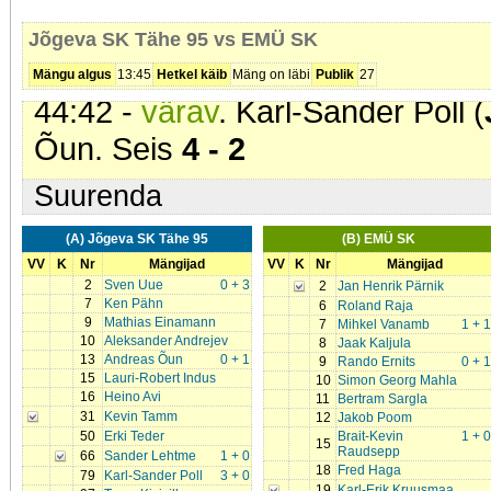
38:33 -
värav
. Karl-Sander Poll (
Jõgeva SK Tähe 95 vs EMÜ SK
Uue. Seis
3 - 2
Mängu algus
13:45
Hetkel käib
Mäng on läbi
Publik
27
44:42 -
värav
. Karl-Sander Poll (
Õun. Seis
4 - 2
Suurenda
(A) Jõgeva SK Tähe 95
(B) EMÜ SK
VV
K
Nr
Mängijad
VV
K
Nr
Mängijad
2
Sven Uue
0 + 3
2
Jan Henrik Pärnik
7
Ken Pähn
6
Roland Raja
9
Mathias Einamann
7
Mihkel Vanamb
1 + 1
10
Aleksander Andrejev
8
Jaak Kaljula
13
Andreas Õun
0 + 1
9
Rando Ernits
0 + 1
15
Lauri-Robert Indus
10
Simon Georg Mahla
16
Heino Avi
11
Bertram Sargla
31
Kevin Tamm
12
Jakob Poom
50
Erki Teder
Brait-Kevin
1 + 0
15
Raudsepp
66
Sander Lehtme
1 + 0
18
Fred Haga
79
Karl-Sander Poll
3 + 0
19
Karl-Erik Kruusmaa