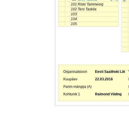
101
Risto Tammeorg
102
Tero Taskila
103
104
105
Organisatsioon
Eesti Saalihoki Liit
Kuupäev
22.03.2016
Parim mängija (A)
Kohtunik 1
Raimond Viiding