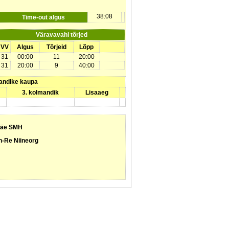
38:08
Time-out algus
Väravavahi tõrjed
VV
Algus
Tõrjeid
Lõpp
31
00:00
11
20:00
31
20:00
9
40:00
andike kaupa
3. kolmandik
Lisaaeg
äe SMH
-Re Niineorg