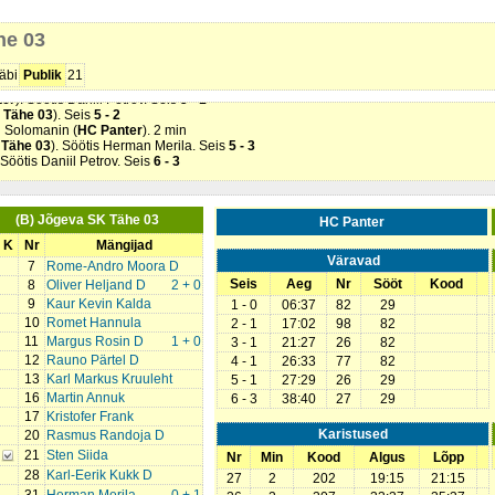
nter
). Söötis Daniil Petrov. Seis
1 - 0
 Tähe 03
). Söötis Karl Mark Tammsaar. Seis
1 - 1
he 03
öötis Johannes Tammeorg. Seis
2 - 1
in Reinsalu (
HC Panter
). 2 min
ter
). Söötis Johannes Tammeorg. Seis
3 - 1
äbi
Publik
21
Söötis Johannes Tammeorg. Seis
4 - 1
ter
). Söötis Daniil Petrov. Seis
5 - 1
 Tähe 03
). Seis
5 - 2
 Solomanin (
HC Panter
). 2 min
 Tähe 03
). Söötis Herman Merila. Seis
5 - 3
. Söötis Daniil Petrov. Seis
6 - 3
(B) Jõgeva SK Tähe 03
HC Panter
K
Nr
Mängijad
Väravad
7
Rome-Andro Moora D
Seis
Aeg
Nr
Sööt
Kood
8
Oliver Heljand D
2 + 0
9
Kaur Kevin Kalda
1 - 0
06:37
82
29
10
Romet Hannula
2 - 1
17:02
98
82
11
Margus Rosin D
1 + 0
3 - 1
21:27
26
82
12
Rauno Pärtel D
4 - 1
26:33
77
82
13
Karl Markus Kruuleht
5 - 1
27:29
26
29
16
Martin Annuk
6 - 3
38:40
27
29
17
Kristofer Frank
Karistused
20
Rasmus Randoja D
21
Sten Siida
Nr
Min
Kood
Algus
Lõpp
28
Karl-Eerik Kukk D
27
2
202
19:15
21:15