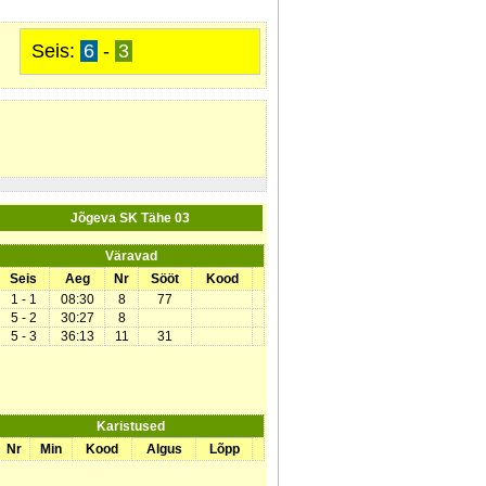
Seis:
6
-
3
Jõgeva SK Tähe 03
Väravad
Seis
Aeg
Nr
Sööt
Kood
1 - 1
08:30
8
77
5 - 2
30:27
8
5 - 3
36:13
11
31
Karistused
Nr
Min
Kood
Algus
Lõpp