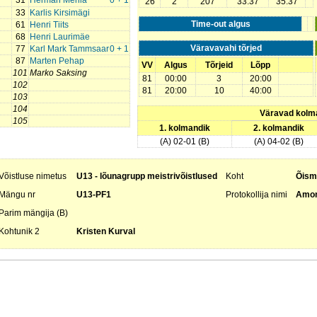
31
Herman Merila
0 + 1
26
2
207
33:37
35:37
33
Karlis Kirsimägi
Time-out algus
61
Henri Tiits
68
Henri Laurimäe
Väravavahi tõrjed
77
Karl Mark Tammsaar
0 + 1
87
Marten Pehap
VV
Algus
Tõrjeid
Lõpp
101
Marko Saksing
81
00:00
3
20:00
102
81
20:00
10
40:00
103
104
Väravad kolm
105
1. kolmandik
2. kolmandik
(A) 02-01 (B)
(A) 04-02 (B)
Võistluse nimetus
U13 - lõunagrupp meistrivõistlused
Koht
Õism
Mängu nr
U13-PF1
Protokollija nimi
Amon
Parim mängija (B)
Kohtunik 2
Kristen Kurval