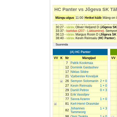
06:37 -
värav
. Johannes Tammeorg (
HC Pa
08:30 -
värav
. Oliver Heljand D (
Jõgeva SK
HC Panter vs Jõgeva SK Tä
17:02 -
värav
. Onni Taskila (
HC Panter
). S
19:15 -
karistus (202 - Kepi surumine)
. Kev
21:27 -
värav
. Semyon Solomanin (
HC Pan
Mängu algus
11:00
Hetkel käib
Mäng on l
26:33 -
värav
. Savva Azarov (
HC Panter
). 
27:29 -
värav
. Semyon Solomanin (
HC Pan
30:27 -
värav
. Oliver Heljand D (
Jõgeva SK
33:37 -
karistus (207 - Lükkamine)
. Semyon
36:13 -
värav
. Margus Rosin D (
Jõgeva SK
38:40 -
värav
. Kevin Reinsalu (
HC Panter
)
Suurenda
(A) HC Panter
VV
K
Nr
Mängijad
VV
7
Patrik Kookmaa
12
Dominik Gaidashev
17
Niklas Sildre
21
Vjatseslav Kovaljuk
26
Semyon Solomanin
2 + 0
27
Kevin Reinsalu
1 + 0
29
Daniil Petrov
0 + 3
33
Erik Vassiljev
77
Savva Azarov
1 + 0
81
Kert-Henri Orasmäe
Johannes
1 + 3
82
Tammeorg
98
Onni Taskila
1 + 0