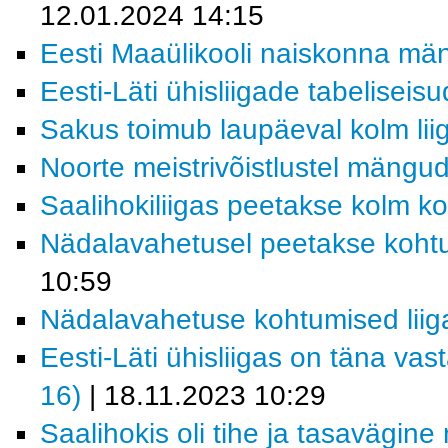
12.01.2024 14:15
Eesti Maaülikooli naiskonna män
Eesti-Läti ühisliigade tabeliseisu
Sakus toimub laupäeval kolm li
Noorte meistrivõistlustel mängu
Saalihokiliigas peetakse kolm k
Nädalavahetusel peetakse kohtum
10:59
Nädalavahetuse kohtumised lii
Eesti-Läti ühisliigas on täna vast
16)
| 18.11.2023 10:29
Saalihokis oli tihe ja tasavägin