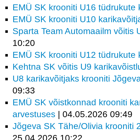
EMÜ SK krooniti U16 tüdrukute k
EMÜ SK krooniti U10 karikavõitj
Sparta Team Automaailm võitis U
10:20
EMÜ SK krooniti U12 tüdrukute k
Kehtna SK võitis U9 karikavõist
U8 karikavõitjaks krooniti Jõgev
09:33
EMÜ SK võistkonnad krooniti kar
arvestuses
| 04.05.2026 09:49
Jõgeva SK Tähe/Olivia krooniti 2
25.04.2026 10:22