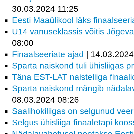
30.03.2024 11:25
Eesti Maaülikool läks finaalseeri
U14 vanuseklassis võitis Jõgev
08:00
Finaalseeriate ajad
| 14.03.2024
Sparta naiskond tuli ühisliigas p
Täna EST-LAT naisteliiga finaali
Sparta naiskond mängib nädalav
08.03.2024 08:26
Saalihokiliigas on selgunud veera
Selgus ühisliiga finaaletapi koos
Nädalavahetusel peetakse Eesti