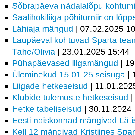
Sõbrapäeva nädalalõpu kohtum
Saalihokiliiga põhiturniir on lõp
Lähiaja mängud
| 07.02.2025 1
Laupäeval kohtuvad Sparta tea
Tähe/Olivia
| 23.01.2025 15:44
Pühapäevased liigamängud
| 19
Üleminekud 15.01.25 seisuga
| 
Liigade hetkeseisud
| 11.01.202
Klubide tulemuste hetkeseisud
|
Hetke tabeliseisud
| 30.11.2024 
Eesti naiskonnad mängivad Läti
Kell 12 mängivad Kristiines Spar