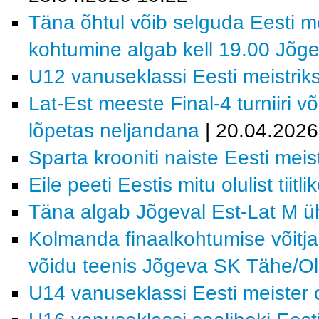
Täna õhtul võib selguda Eesti me
kohtumine algab kell 19.00 Jõge
U12 vanuseklassi Eesti meistrik
Lat-Est meeste Final-4 turniiri v
lõpetas neljandana
| 20.04.2026
Sparta krooniti naiste Eesti meist
Eile peeti Eestis mitu olulist tiitl
Täna algab Jõgeval Est-Lat M ühi
Kolmanda finaalkohtumise võitja
võidu teenis Jõgeva SK Tähe/Ol
U14 vanuseklassi Eesti meiste