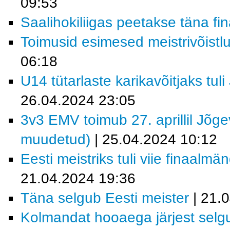
09:53
Saalihokiliigas peetakse täna f
Toimusid esimesed meistrivõistl
06:18
U14 tütarlaste karikavõitjaks tu
26.04.2024 23:05
3v3 EMV toimub 27. aprillil Jõg
muudetud)
| 25.04.2024 10:12
Eesti meistriks tuli viie finaal
21.04.2024 19:36
Täna selgub Eesti meister
| 21.
Kolmandat hooaega järjest selgu