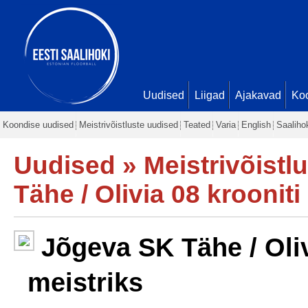
Uudised
Liigad
Ajakavad
Ko
Koondise uudised
Meistrivõistluste uudised
Teated
Varia
English
Saaliho
Uudised
»
Meistrivõistl
Tähe / Olivia 08 krooniti
Jõgeva SK Tähe / Oliv
meistriks