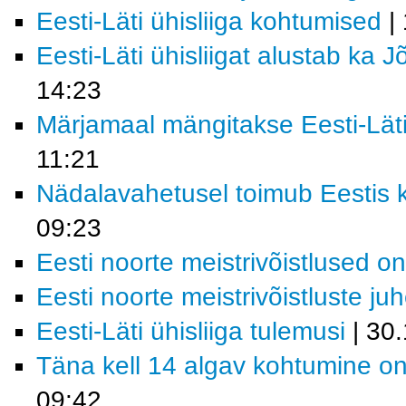
Eesti-Läti ühisliiga kohtumised
| 
Eesti-Läti ühisliigat alustab ka
14:23
Märjamaal mängitakse Eesti-Läti 
11:21
Nädalavahetusel toimub Eestis k
09:23
Eesti noorte meistrivõistlused o
Eesti noorte meistrivõistluste ju
Eesti-Läti ühisliiga tulemusi
| 30
Täna kell 14 algav kohtumine on
09:42