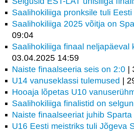
Selgusid EST-LAT ühisliiga finali
Saalihokiliiga pronksile tuli Eest
Saalihokiliiga 2025 võitja on Sp
09:04
Saalihokiliiga finaal neljapäeval
03.04.2025 14:59
Naiste finaalseeria seis on 2:0
| 
U14 vanuseklassi tulemused
| 2
Hooaja lõpetas U10 vanuserüh
Saalihokiliiga finalistid on selgu
Naiste finaalseeriat juhib Sparta
U16 Eesti meistriks tuli Jõgeva 