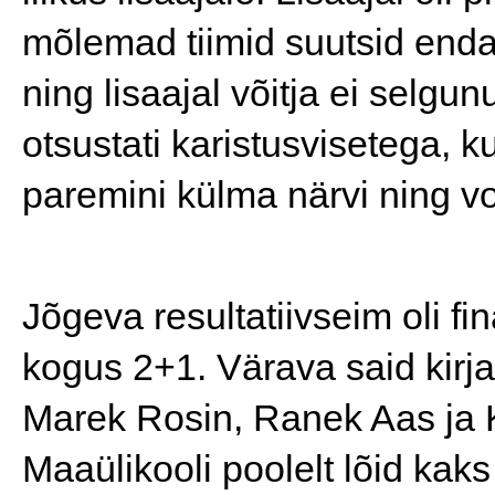
mõlemad tiimid suutsid enda
ning lisaajal võitja ei selgun
otsustati karistusvisetega, k
paremini külma närvi ning vo
Jõgeva resultatiivseim oli f
kogus 2+1. Värava said kirja
Marek Rosin, Ranek Aas ja K
Maaülikooli poolelt lõid kaks