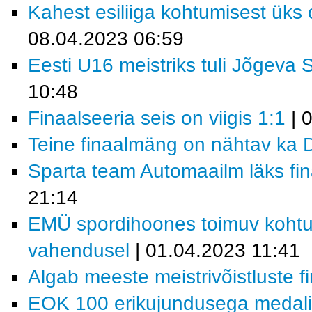
Kahest esiliiga kohtumisest ük
08.04.2023 06:59
Eesti U16 meistriks tuli Jõgeva 
10:48
Finaalseeria seis on viigis 1:1
| 
Teine finaalmäng on nähtav ka D
Sparta team Automaailm läks fin
21:14
EMÜ spordihoones toimuv kohtu
vahendusel
| 01.04.2023 11:41
Algab meeste meistrivõistluste f
EOK 100 erikujundusega medal