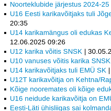
Noorteklubide järjestus 2024-25
U16 Eesti karikavõitjaks tuli Jõ
20:35
U14 karikamängus oli edukas K
12.06.2025 09:26
U12 karika võitis SNSK
| 30.05.
U10 vanuses võitis karika SNSK
U14 karikavõitjaks tuli EMÜ SK
|
U12T karikavõitja on Kehtna/R
Kõige nooremates oli kõige e
U16 neidude karikavõitja on E
Eesti-Läti ühisliigas sai kolma