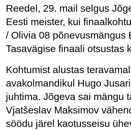
Reedel, 29. mail selgus Jõg
Eesti meister, kui finaalkoh
/ Olivia 08 põnevusmängus Ee
Tasavägise finaali otsustas k
Kohtumist alustas teravamalt
avakolmandikul Hugo Jusari j
juhtima. Jõgeva sai mängu tag
Vjatšeslav Maksimov vähend
söödu järel kaotusseisu ühe