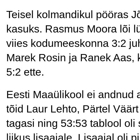
Teisel kolmandikul pööras J
kasuks. Rasmus Moora lõi lü
viies kodumeeskonna 3:2 juh
Marek Rosin ja Ranek Aas, k
5:2 ette.
Eesti Maaülikool ei andnud a
tõid Laur Lehto, Pärtel Vää
tagasi ning 53:53 tablool oli 
liikus lisaajale. Lisaajal ol