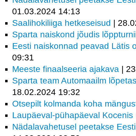
01.03.2024 14:13
Saalihokiliiga hetkeseisud
| 28.0
Sparta naiskond jõudis lõppturnii
Eesti naiskonnad peavad Lätis o
09:31
Meeste finaalseeria ajakava
| 23
Sparta team Automaailm lõpetas 
18.02.2024 19:32
Otsepilt kolmanda koha mängus
Laupäeval-pühapäeval Kocenis üh
Nädalavahetusel peetakse Eesti-L