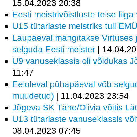
15.04.2023 20:38
Eesti meistrivõistluste teise liig
U15 tütarlaste meistriks tuli EM
Laupäeval mängitakse Virtuses 
selguda Eesti meister
| 14.04.2
U9 vanuseklassis oli võidukas 
11:47
Eeloleval pühapäeval võb selgud
muudetud)
| 11.04.2023 23:54
Jõgeva SK Tähe/Olivia võitis Läti
U13 tütarlaste vanuseklassis võ
08.04.2023 07:45