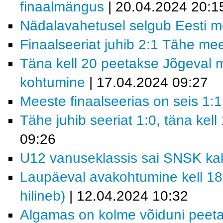
finaalmängus
| 20.04.2024 20:1
Nädalavahetusel selgub Eesti m
Finaalseeriat juhib 2:1 Tähe m
Täna kell 20 peetakse Jõgeval m
kohtumine
| 17.04.2024 09:27
Meeste finaalseerias on seis 1:1
Tähe juhib seeriat 1:0, täna kel
09:26
U12 vanuseklassis sai SNSK ka
Laupäeval avakohtumine kell 18
hilineb)
| 12.04.2024 10:32
Algamas on kolme võiduni peeta