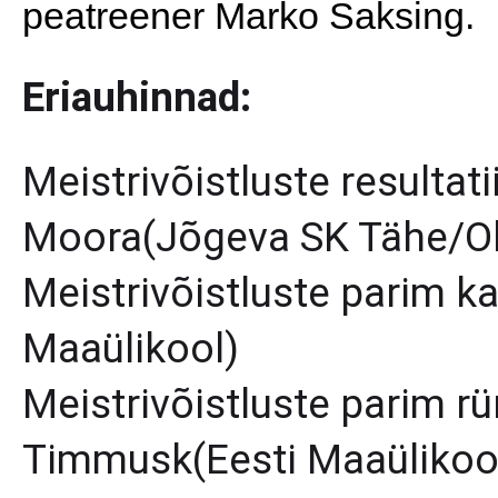
peatreener Marko Saksing.
Eriauhinnad:
Meistrivõistluste resulta
Moora(Jõgeva SK Tähe/Oli
Meistrivõistluste parim kai
Maaülikool)
Meistrivõistluste parim r
Timmusk(Eesti Maaülikoo