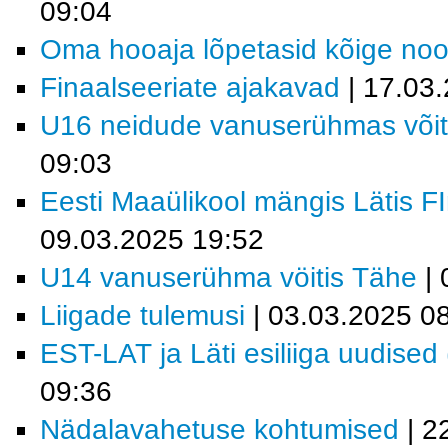
09:04
Oma hooaja lõpetasid kõige no
Finaalseeriate ajakavad
| 17.03
U16 neidude vanuserühmas või
09:03
Eesti Maaülikool mängis Lätis F
09.03.2025 19:52
U14 vanuserühma vöitis Tähe
| 
Liigade tulemusi
| 03.03.2025 0
EST-LAT ja Läti esiliiga uudised
09:36
Nädalavahetuse kohtumised
| 2