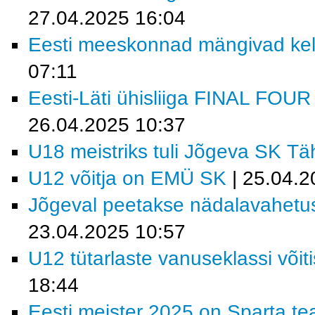
27.04.2025 16:04
Eesti meeskonnad mängivad kell
07:11
Eesti-Läti ühisliiga FINAL FOU
26.04.2025 10:37
U18 meistriks tuli Jõgeva SK Tä
U12 võitja on EMÜ SK
| 25.04.2
Jõgeval peetakse nädalavahetuse
23.04.2025 10:57
U12 tütarlaste vanuseklassi võ
18:44
Eesti meister 2025 on Sparta t