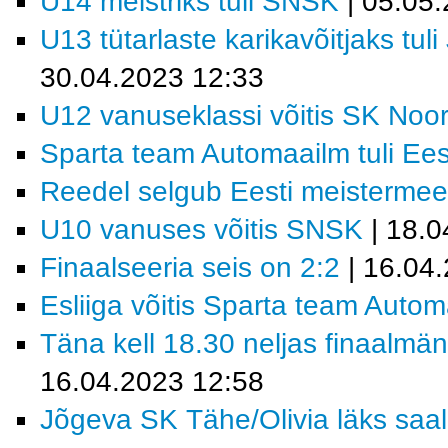
U14 meistriks tuli SNSK
| 05.05
U13 tütarlaste karikavõitjaks tu
30.04.2023 12:33
U12 vanuseklassi võitis SK Noo
Sparta team Automaailm tuli Eest
Reedel selgub Eesti meisterme
U10 vanuses võitis SNSK
| 18.0
Finaalseeria seis on 2:2
| 16.04
Esliiga võitis Sparta team Auto
Täna kell 18.30 neljas finaalmän
16.04.2023 12:58
Jõgeva SK Tähe/Olivia läks saali