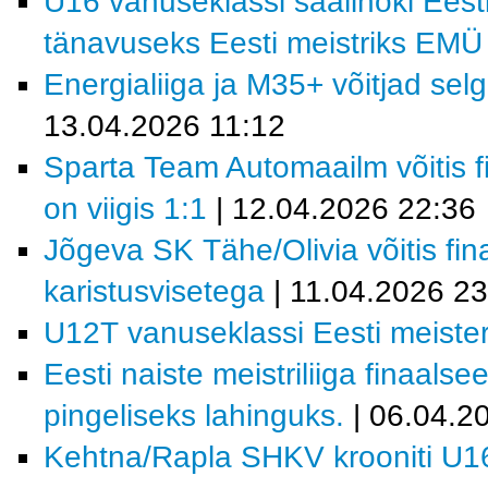
U16 vanuseklassi saalihoki Eesti 
tänavuseks Eesti meistriks EM
Energialiiga ja M35+ võitjad se
13.04.2026 11:12
Sparta Team Automaailm võitis fi
on viigis 1:1
| 12.04.2026 22:36
Jõgeva SK Tähe/Olivia võitis fi
karistusvisetega
| 11.04.2026 23
U12T vanuseklassi Eesti meist
Eesti naiste meistriliiga finaals
pingeliseks lahinguks.
| 06.04.2
Kehtna/Rapla SHKV krooniti U16