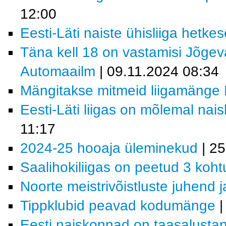
12:00
Eesti-Läti naiste ühisliiga hetkes
Täna kell 18 on vastamisi Jõgev
Automaailm
| 09.11.2024 08:34
Mängitakse mitmeid liigamänge E
Eesti-Läti liigas on mõlemal na
11:17
2024-25 hooaja üleminekud
| 25
Saalihokiliigas on peetud 3 koht
Noorte meistrivõistluste juhend j
Tippklubid peavad kodumänge
|
Eesti naiskonnad on taasalustanu