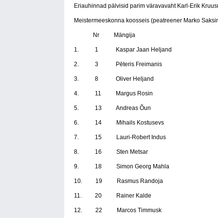
Eriauhinnad pälvisid parim väravavaht Karl-Erik Kru
Meistermeeskonna koosseis (peatreener Marko Saksin
Nr Mängija
1. 1 Kaspar Jaan Heljand
2. 3 Pēteris Freimanis
3. 8 Oliver Heljand
4. 11 Margus Rosin
5. 13 Andreas Õun
6. 14 Mihails Kostusevs
7. 15 Lauri-Robert Indus
8. 16 Sten Metsar
9. 18 Simon Georg Mahla
10. 19 Rasmus Randoja
11. 20 Rainer Kalde
12. 22 Marcos Timmusk