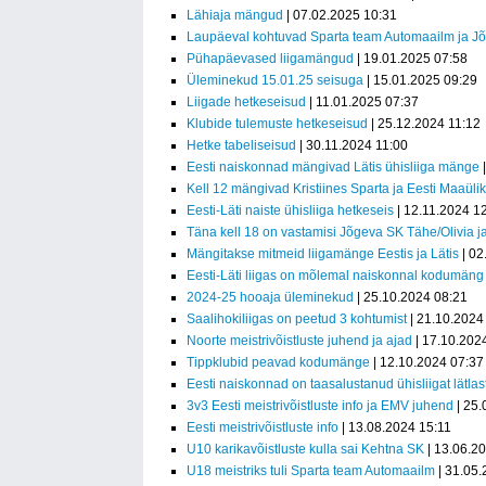
Lähiaja mängud
| 07.02.2025 10:31
Laupäeval kohtuvad Sparta team Automaailm ja Jõ
Pühapäevased liigamängud
| 19.01.2025 07:58
Üleminekud 15.01.25 seisuga
| 15.01.2025 09:29
Liigade hetkeseisud
| 11.01.2025 07:37
Klubide tulemuste hetkeseisud
| 25.12.2024 11:12
Hetke tabeliseisud
| 30.11.2024 11:00
Eesti naiskonnad mängivad Lätis ühisliiga mänge
|
Kell 12 mängivad Kristiines Sparta ja Eesti Maaüli
Eesti-Läti naiste ühisliiga hetkeseis
| 12.11.2024 1
Täna kell 18 on vastamisi Jõgeva SK Tähe/Olivia 
Mängitakse mitmeid liigamänge Eestis ja Lätis
| 02
Eesti-Läti liigas on mõlemal naiskonnal kodumäng
2024-25 hooaja üleminekud
| 25.10.2024 08:21
Saalihokiliigas on peetud 3 kohtumist
| 21.10.2024
Noorte meistrivõistluste juhend ja ajad
| 17.10.202
Tippklubid peavad kodumänge
| 12.10.2024 07:37
Eesti naiskonnad on taasalustanud ühisliigat lätla
3v3 Eesti meistrivõistluste info ja EMV juhend
| 25.
Eesti meistrivõistluste info
| 13.08.2024 15:11
U10 karikavõistluste kulla sai Kehtna SK
| 13.06.2
U18 meistriks tuli Sparta team Automaailm
| 31.05.