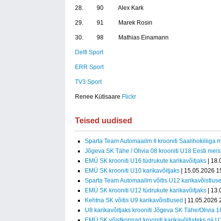
28. 90 Alex Kark
29. 91 Marek Rosin
30. 98 Mathias Einamann
Delfi Sport
ERR Sport
TV3 Sport
Renee Kütisaare
Flickr
Teised uudised
Sparta Team Automaailm II krooniti Saalihokiliiga m
Jõgeva SK Tähe / Olivia 08 krooniti U18 Eesti meist
EMÜ SK krooniti U16 tüdrukute karikavõitjaks
| 18.
EMÜ SK krooniti U10 karikavõitjaks
| 15.05.2026 1
Sparta Team Automaailm võitis U12 karikavõistlus
EMÜ SK krooniti U12 tüdrukute karikavõitjaks
| 13.
Kehtna SK võitis U9 karikavõistlused
| 11.05.2026 
U8 karikavõitjaks krooniti Jõgeva SK Tähe/Olivia 1
EMÜ SK võistkonnad krooniti karikavõitjateks nii 