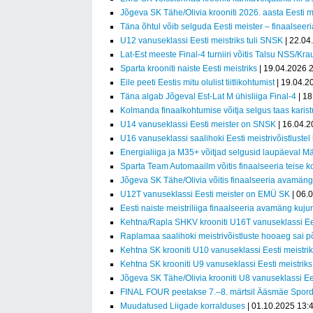
Jõgeva SK Tähe/Olivia krooniti 2026. aasta Eesti m
Täna õhtul võib selguda Eesti meister – finaalseer
U12 vanuseklassi Eesti meistriks tuli SNSK
| 22.04
Lat-Est meeste Final-4 turniiri võitis Talsu NSS/Kr
Sparta krooniti naiste Eesti meistriks
| 19.04.2026 
Eile peeti Eestis mitu olulist tiitlikohtumist
| 19.04.2
Täna algab Jõgeval Est-Lat M ühisliiga Final-4
| 18
Kolmanda finaalkohtumise võitja selgus taas karis
U14 vanuseklassi Eesti meister on SNSK
| 16.04.2
U16 vanuseklassi saalihoki Eesti meistrivõistluste
Energialiiga ja M35+ võitjad selgusid laupäeval M
Sparta Team Automaailm võitis finaalseeria teise ko
Jõgeva SK Tähe/Olivia võitis finaalseeria avamäng
U12T vanuseklassi Eesti meister on EMÜ SK
| 06.
Eesti naiste meistriliiga finaalseeria avamäng kujun
Kehtna/Rapla SHKV krooniti U16T vanuseklassi Ees
Raplamaa saalihoki meistrivõistluste hooaeg sai 
Kehtna SK krooniti U10 vanuseklassi Eesti meistri
Kehtna SK krooniti U9 vanuseklassi Eesti meistriks
Jõgeva SK Tähe/Olivia krooniti U8 vanuseklassi Ees
FINAL FOUR peetakse 7.–8. märtsil Ääsmäe Spor
Muudatused Liigade korralduses
| 01.10.2025 13: