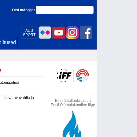
Otsi mängijat
AUS
SPORT
litused
a
 Automaailma
nimel väravavahita ja
Eesti Saalihoki Liit on
Eesti Olümpiakomitee liige