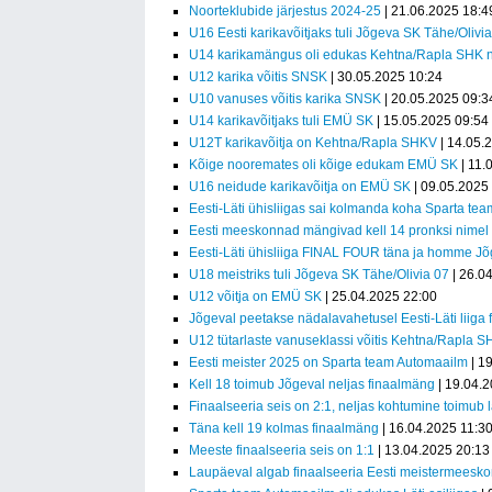
Noorteklubide järjestus 2024-25
| 21.06.2025 18:4
U16 Eesti karikavõitjaks tuli Jõgeva SK Tähe/Olivi
U14 karikamängus oli edukas Kehtna/Rapla SHK 
U12 karika võitis SNSK
| 30.05.2025 10:24
U10 vanuses võitis karika SNSK
| 20.05.2025 09:3
U14 karikavõitjaks tuli EMÜ SK
| 15.05.2025 09:54
U12T karikavõitja on Kehtna/Rapla SHKV
| 14.05.
Kõige nooremates oli kõige edukam EMÜ SK
| 11.
U16 neidude karikavõitja on EMÜ SK
| 09.05.2025
Eesti-Läti ühisliigas sai kolmanda koha Sparta te
Eesti meeskonnad mängivad kell 14 pronksi nimel
Eesti-Läti ühisliiga FINAL FOUR täna ja homme Jõ
U18 meistriks tuli Jõgeva SK Tähe/Olivia 07
| 26.0
U12 võitja on EMÜ SK
| 25.04.2025 22:00
Jõgeval peetakse nädalavahetusel Eesti-Läti liiga
U12 tütarlaste vanuseklassi võitis Kehtna/Rapla 
Eesti meister 2025 on Sparta team Automaailm
| 1
Kell 18 toimub Jõgeval neljas finaalmäng
| 19.04.
Finaalseeria seis on 2:1, neljas kohtumine toimub 
Täna kell 19 kolmas finaalmäng
| 16.04.2025 11:3
Meeste finaalseeria seis on 1:1
| 13.04.2025 20:13
Laupäeval algab finaalseeria Eesti meistermeesko