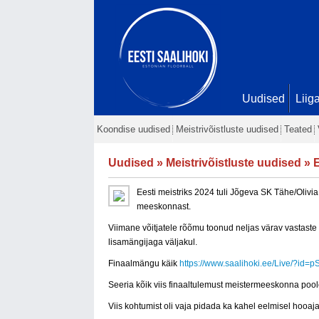
Uudised
Liig
Koondise uudised
Meistrivõistluste uudised
Teated
Uudised
»
Meistrivõistluste uudised
» E
Eesti meistriks 2024 tuli Jõgeva SK Tähe/Olivia
meeskonnast.
Viimane võitjatele rõõmu toonud neljas värav vastaste 
lisamängijaga väljakul.
Finaalmängu käik
https://www.saalihoki.ee/Live/?id
Seeria kõik viis finaaltulemust meistermeeskonna poolel
Viis kohtumist oli vaja pidada ka kahel eelmisel hooaja