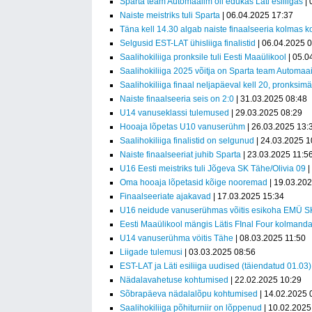
Sparta team Automaailm oli edukas Läti esiliigas
| 
Naiste meistriks tuli Sparta
| 06.04.2025 17:37
Täna kell 14.30 algab naiste finaalseeria kolmas 
Selgusid EST-LAT ühisliiga finalistid
| 06.04.2025 
Saalihokiliiga pronksile tuli Eesti Maaülikool
| 05.0
Saalihokiliiga 2025 võitja on Sparta team Automaai
Saalihokiliiga finaal neljapäeval kell 20, pronksim
Naiste finaalseeria seis on 2:0
| 31.03.2025 08:48
U14 vanuseklassi tulemused
| 29.03.2025 08:29
Hooaja lõpetas U10 vanuserühm
| 26.03.2025 13:
Saalihokiliiga finalistid on selgunud
| 24.03.2025 1
Naiste finaalseeriat juhib Sparta
| 23.03.2025 11:5
U16 Eesti meistriks tuli Jõgeva SK Tähe/Olivia 09
|
Oma hooaja lõpetasid kõige nooremad
| 19.03.20
Finaalseeriate ajakavad
| 17.03.2025 15:34
U16 neidude vanuserühmas võitis esikoha EMÜ S
Eesti Maaülikool mängis Lätis FInal Four kolmand
U14 vanuserühma vöitis Tähe
| 08.03.2025 11:50
Liigade tulemusi
| 03.03.2025 08:56
EST-LAT ja Läti esiliiga uudised (täiendatud 01.03)
Nädalavahetuse kohtumised
| 22.02.2025 10:29
Sõbrapäeva nädalalõpu kohtumised
| 14.02.2025 
Saalihokiliiga põhiturniir on lõppenud
| 10.02.2025