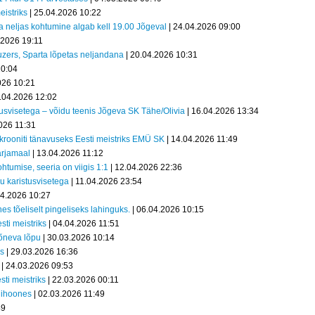
eistriks
| 25.04.2026 10:22
ia neljas kohtumine algab kell 19.00 Jõgeval
| 24.04.2026 09:00
.2026 19:11
auzers, Sparta lõpetas neljandana
| 20.04.2026 10:31
20:04
026 10:21
.04.2026 12:02
tusvisetega – võidu teenis Jõgeva SK Tähe/Olivia
| 16.04.2026 13:34
026 11:31
l krooniti tänavuseks Eesti meistriks EMÜ SK
| 14.04.2026 11:49
ärjamaal
| 13.04.2026 11:12
htumise, seeria on viigis 1:1
| 12.04.2026 22:36
u karistusvisetega
| 11.04.2026 23:54
04.2026 10:27
es tõeliselt pingeliseks lahinguks.
| 06.04.2026 10:15
ti meistriks
| 04.04.2026 11:51
põneva lõpu
| 30.03.2026 10:14
ks
| 29.03.2026 16:36
| 24.03.2026 09:53
ti meistriks
| 22.03.2026 00:11
dihoones
| 02.03.2026 11:49
49