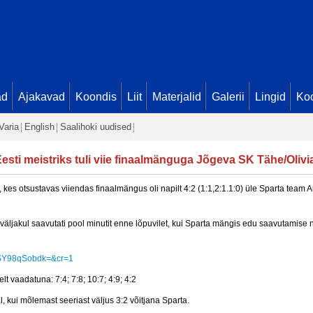
ad
Ajakavad
Koondis
Liit
Materjalid
Galerii
Lingid
Koo
Varia
English
Saalihoki uudised
esti meistriks tuli viie finaalmänguga Jõgeva SK Tähe/Olivi
, kes otsustavas viiendas finaalmängus oli napilt 4:2 (1:1,2:1.1:0) üle Sparta team
väljakul saavutati pool minutit enne lõpuvilet, kui Sparta mängis edu saavutamise 
=pSY98qSobdk=&cr=1
t vaadatuna: 7:4; 7:8; 10:7; 4:9; 4:2
l, kui mõlemast seeriast väljus 3:2 võitjana Sparta.