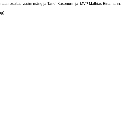
usmaa, resultatiivseim mängija Tanel Kasenurm ja MVP Mathias Einamann.
g):