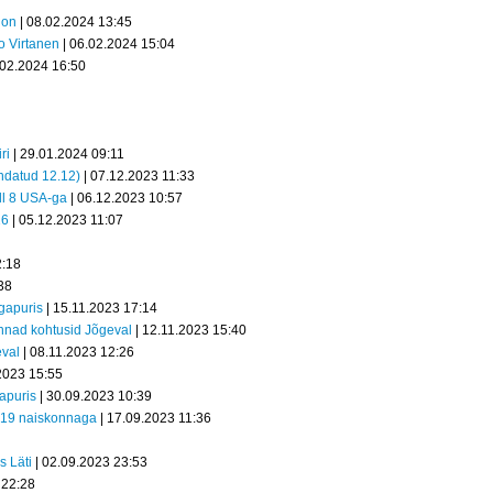
ion
| 08.02.2024 13:45
o Virtanen
| 06.02.2024 15:04
.02.2024 16:50
ri
| 29.01.2024 09:11
endatud 12.12)
| 07.12.2023 11:33
ell 8 USA-ga
| 06.12.2023 10:57
16
| 05.12.2023 11:07
2:18
38
gapuris
| 15.11.2023 17:14
konnad kohtusid Jõgeval
| 12.11.2023 15:40
eval
| 08.11.2023 12:26
2023 15:55
apuris
| 30.09.2023 10:39
U19 naiskonnaga
| 17.09.2023 11:36
s Läti
| 02.09.2023 23:53
 22:28