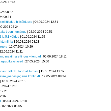
.2024 17:43
2024 08:32
24 09:34
tel lükatud hilisõhtusse
| 04.09.2024 12:51
09.2024 23:24
kaks treeningmängu
| 02.09.2024 20:51
 ja 5:1 võidud
| 01.09.2024 11:55
turniiriks
| 20.08.2024 08:23
rupis
| 12.07.2024 10:29
 22.06.2024 11:11
kond maailmareitingus viiendad
| 05.06.2024 18:11
alagrupikaaslased
| 27.05.2024 15:50
t Tallink Floorball turniiril
| 15.05.2024 12:39
esse, jäädes jagama kohti 5-8
| 12.05.2024 08:34
| 10.05.2024 20:13
05.2024 11:18
 12:21
12:16
i
| 05.03.2024 17:20
20.02.2024 08:05