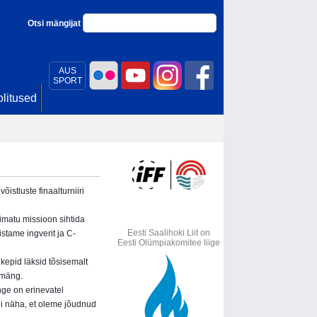
Otsi mängijat
AUS
SPORT
litused
istluste finaalturniiri
õimatu missioon sihtida
Eesti Saalihoki Liit on
istame ingverit ja C-
Eesti Olümpiakomitee liige
 kepid läksid tõsisemalt
emäng.
ge on erinevatel
li näha, et oleme jõudnud