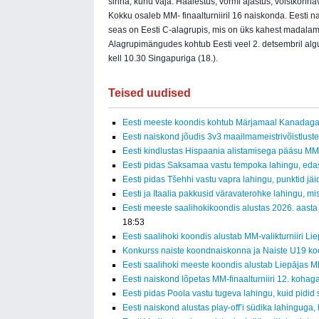
sinna, kuhu vaja. Häälestus, vormi ajastus, võistkonnav
Kokku osaleb MM- finaalturniiril 16 naiskonda. Eesti n
seas on Eesti C-alagrupis, mis on üks kahest madalama
Alagrupimängudes kohtub Eesti veel 2. detsembril algu
kell 10.30 Singapuriga (18.).
Teised uudised
Eesti meeste koondis kohtub Märjamaal Kanadag
Eesti naiskond jõudis 3v3 maailmameistrivõistluste
Eesti kindlustas Hispaania alistamisega pääsu MM-f
Eesti pidas Saksamaa vastu tempoka lahingu, eda
Eesti pidas Tšehhi vastu vapra lahingu, punktid jäid
Eesti ja Itaalia pakkusid väravaterohke lahingu, mi
Eesti meeste saalihokikoondis alustas 2026. aasta
18:53
Eesti saalihoki koondis alustab MM-valikturniiri Li
Konkurss naiste koondnaiskonna ja Naiste U19 ko
Eesti saalihoki meeste koondis alustab Liepājas MM
Eesti naiskond lõpetas MM-finaalturniiri 12. kohag
Eesti pidas Poola vastu tugeva lahingu, kuid pidid
Eesti naiskond alustas play-off’i südika lahinguga, 