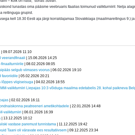
aim – kõik on hästi,“ sõnas Süvari.
aiskond lunastas oma pääsme veebruaris Itaalias toimunud valikturniiril. Nelja ala
 reitinguga grupist.
sega kell 18.30 Eesti aja järgi korraldajamaa Slovakkiaga (maailmareitingus 9.) ja
a
| 09.07.2026 11:10
l veerandfinaali
| 15.06.2026 14:25
inaalturniirile
| 08.02.2026 08:05
sipääs selgub viimases voorus
| 06.02.2026 19:10
 favoriidile
| 05.02.2026 20:21
s lõppes viigiseisuga
| 04.02.2026 18:55
 MM-valikturniiri Liepajas 10:3 võiduga maailma edetabelis 28. kohal paikneva Belg
epajas
| 02.02.2026 16:11
ondnaiskonna peatreeneri ametikohtadele
| 22.01.2026 14:48
-valikturniiri
| 06.01.2026 16:39
a
| 13.12.2025 10:12
 siiski vastase paremust tunnistama
| 11.12.2025 19:42
kuid Taani oli väravate ees resultatiivsem
| 09.12.2025 23:34