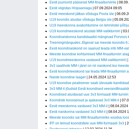
Eesti juuniorid pääsesid MM-finaalturniirile
| 08.09
Eesti viigistas Hispaaniaga
| 07.09.2024 09:05
Eesti meeskond jätkas võiduga Poola üle
| 06.09.
U19 koondis alustas võiduga Belgia üle
| 05.09.20
U19 meeskonna avakohtumine on tehnilistel põhjus
U19 koondmeeskond alustab MM-valikturniiri
| 03.
Koondnaiskonna kandidaadid mängivad Porvoos 
Treeningmängudes Jõgeval sai meeste koondis 6:2
Eesti koondnaiskond on saanud teada info MM-valik
Meeste koondise kohtumised MM-finaalturniiri alag
U19 koondmeeskonna vastased MM-valikturniiril
|
3v3 saalihoki MM-i järel on nii naiskond kui mees
Eesti koondmeeskond sai teada MM-finaalturniiri 
Naiste koondise laager
| 24.05.2024 12:53
U19 koondise peatreener saab ülevaate kandidaatides
3v3 MM-il jõudsid Eesti koondised veerandfinaalid
Koondised alustavad uue 3v3 formaadi MM-turniiri
Koondiste koosseisud ja ajakavad 3v3 MM-il
| 07.
Eesti meeskonna vastased 3x3 MM-il
| 08.04.2024
Eesti naiskonna vastased 3x3 MM-il
| 08.04.2024 
Meeste koondis sai MM-finaalturniiriks soodsa loos
IFF on teinud koondistele uue MM-formaadi 3x3
| 