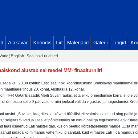
ad
Ajakavad
Koondis
Liit
Materjalid
Galerii
Lingid
Koo
Varia
English
Saalihoki uudised
iskond alustab sel reedel MM- finaalturniiri
lgusega kell 20.30 kohtub Eesti saalihoki koondnaiskond Bratislavas maailmameistrivõ
 maailmareitingus 20. kohal, Austraalia 12. kohal.
i (IFF) GoGirls saadik Merli Süvari rääkis, et täieliku õnnestumise korral ei ole v
, et õnnestub
selle 9-päevase turniiri jooksul vältida vigastusi ja haigestumisi. Krõb
 aastat. „Suvistes laagrites sai kõvasti füüsilist ettevalmistust tehtud ning pallid ja
ris,“ selgitas Süvari ja lisas, et põhiteemaks on olnud palliga tegutsemine ehk ründ
 taas osalenud Läti naisteliigas, kus on peetud kõrgetasemelisi mänge. „Osa män
e saanud pidada kolm mängu vähem kui plaanitud, kuid viimases Läti liiga mängus o