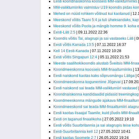
Eesti koondnaiskonna koosseis MM-valikturniiriks
|
MM-valikturniiriks valmistuv U19 koondis pidas kon
Mehed on nüüd rohkem võitnud kui kaotanud
| 12.
Meeskond võitis Taani 5:4 ja tuli üheksandaks; kapt
Meeskond võitis Poola ja mängib homme 9. koha e
Eesti-Läti 2:5
| 09.11.2022 22:36
Koondis võitis Tai, alagrupi ja sai vastaseks Läti
| 0
Eesti võitis Kanada 13:5
| 07.11.2022 16:37
Kell 14 Eesti-Kanada
| 07.11.2022 10:28
Eesti võitis Singapuri 12:4
| 05.11.2022 21:53
Meeste saalihokikoondis alustab Šveitsis MM-finaal
Koondmeeskonna koosseis MM-finaalturniiriks
| 1
Eesti naiskond kaotas kaks sõprusmängu Lätiga
| 
Koondmeeskonna kogunemine Jõgeval
| 17.09.20
Eesti naiskond sai teada MM-valikturniiri vastased
Koondnaiskonna kandidaadid pidasid treeningkog
Koondmeeskonna mängude ajakava MM-finaalturni
Koondmeeskond sai teada MM-finaalturniiri alagr
Eesti kaotas lisaajal Taanile, kuid jõudis MM-finaalt
Eesti on taganud finaalikoha
| 27.05.2022 19:10
Eesti võitis Suurbritannia ja sai alagrupis teise koh
Eesti-Suurbritannia kell 12
| 27.05.2022 10:41
Eesti kaotas Soomele 2:7
| 26.05.2022 19:24