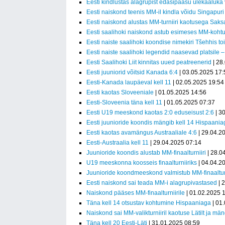
Eesti kindlustas alagrupist edasipääsu ülekaaluka
Eesti naiskond teenis MM-il kindla võidu Singapuri
Eesti naiskond alustas MM-turniiri kaotusega Sak
Eesti saalihoki naiskond astub esimeses MM-koh
Eesti naiste saalihoki koondise nimekiri Tšehhis t
Eesti naiste saalihoki legendid naasevad platsile
Eesti Saalihoki Liit kinnitas uued peatreenerid
| 28
Eesti juuniorid võitsid Kanada 6:4
| 03.05.2025 17:
Eesti-Kanada laupäeval kell 11
| 02.05.2025 19:54
Eesti kaotas Sloveeniale
| 01.05.2025 14:56
Eesti-Sloveenia täna kell 11
| 01.05.2025 07:37
Eesti U19 meeskond kaotas 2:0 eduseisust 2:6
| 3
Eesti juunioride koondis mängib kell 14 Hispaania
Eesti kaotas avamängus Austraaliale 4:6
| 29.04.2
Eesti-Austraalia kell 11
| 29.04.2025 07:14
Juunioride koondis alustab MM-finaalturniiri
| 28.0
U19 meeskonna koosseis finaalturniiriks
| 04.04.2
Juunioride koondmeeskond valmistub MM-finaalturn
Eesti naiskond sai teada MM-i alagrupivastased
| 
Naiskond pääses MM-finaalturniirile
| 01.02.2025 
Täna kell 14 otsustav kohtumine Hispaaniaga
| 01
Naiskond sai MM-valikturniiril kaotuse Lätilt ja m
Täna kell 20 Eesti-Läti
| 31.01.2025 08:59