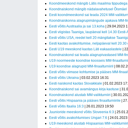
Koondmeeskond mängib Lätis maailma tippudega (
Koondnaiskond mängib nädalavahetusel Õismäel 
Eesti koondmeeskond sai teada 2024 MM-valikturni
Koondnaiskonna alagrupimängude ajakava MM-finaa
Eesti võitis Austraalia ja sai 13.koha
| 29.04.2023 1
Eesti viigistas Taaniga, laupäeval kell 14.30 Eesti-
Eesti võitis USA, reedel kell 20 mängitakse Taanig
Eesti kaotas avakohtumise, neljapäeval kell 20.3
Eesti U19 meeskond kaotas Läti eakaaslastele
| 2
Koondnaiskond sai teada alagrupivastased MM-finaa
U19 noormeeste koondise koosseis MM-finaalturnii
U19 koondise alagrupid MM-finaalturniiril
| 08.02.
Eesti võitis viimase kohtumise ja pääses MM-finaalt
Eesti võitis Ukraina
| 03.02.2023 16:31
Eesti naiskond kaotas Slovakkiale
| 01.02.2023 17
Koondnaiskond sai avamängus kirja kaotuse
| 31.
Koondnaiskond alustab MM-valikturniiri
| 30.01.20
Eesti võitis Hispaania ja pääses finaalturniirile
| 27
Eesti võitis Itaalia 16:3
| 26.01.2023 19:50
Juunioride meeskond võitis Sloveenia 6:3
| 25.01.
Eesti võitis avakohtumises Ungari 7:6
| 24.01.2023
U19 meeskond alustab Hispaanias MM-valikturniir