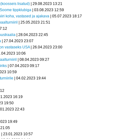
koosseis lisatud)
| 29.08.2023 13:21
Soome tippklubiga
| 03.08.2023 12:59
iri koha, vastased ja ajakava
| 05.07.2023 18:17
lturniiril
| 25.05.2023 21:51
7:12
Austraalia
| 28.04.2023 22:45
a
| 27.04.2023 23:07
0 on vastaseks USA
| 26.04.2023 23:00
2.04.2023 10:06
lturniiril
| 08.04.2023 09:27
riks
| 07.04.2023 09:17
2023 10:59
urniirile
| 04.02.2023 19:44
:12
01.2023 16:19
23 19:50
.01.2023 22:43
2023 19:49
 21:05
i
| 23.01.2023 10:57