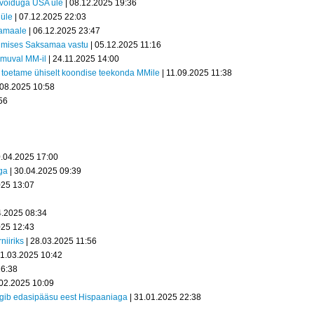
 võiduga USA üle
| 08.12.2025 19:36
 üle
| 07.12.2025 22:03
samaale
| 06.12.2025 23:47
tumises Saksamaa vastu
| 05.12.2025 11:16
oimuval MM-il
| 24.11.2025 14:00
 – toetame ühiselt koondise teekonda MMile
| 11.09.2025 11:38
.08.2025 10:58
56
0.04.2025 17:00
ga
| 30.04.2025 09:39
025 13:07
4.2025 08:34
025 12:43
iiriks
| 28.03.2025 11:56
21.03.2025 10:42
16:38
.02.2025 10:09
ängib edasipääsu eest Hispaaniaga
| 31.01.2025 22:38