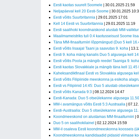
Eesti kaotas suurelt Soomele
| 30.01.2025 21:59
Neljapäeval kell 20 Eesti-Soome
| 30.01.2025 10:
Eesti võitis Suurbritannia
| 29.01.2025 17:01
Kell 14 Eesti vs Suurbritannia
| 29.01.2025 11:19
Eesti saalihoki koondnaiskond alustab MM-valikturn
Maailmameistriks tuli 0:4 kaotusseisust Soome lisa
Täna MM-finaalturniiri lõppmängud (Duo 5 kell 16.
Eesti võitis lisaajal Taani ja saavutas 9. koha
| 13.1
Eesti 9. koha mäng kanalis Duo 5 algusega kell 14
Eesti võitis Poola ja mängib reedel Taaniga 9. koh
Eesti kaotas Slovakkiale ja mängib täna kell 11.45
Kaheksandikfinaal Eesti vs Slovakkia algusega kel
Eesti võitis Filipiinide meeskonna ja esikoha alagr
Eesti vs Filipiinid 14:45: Duo 5 alustab otseülekan
Eesti võitis Kanada 9:3
| 08.12.2024 14:47
Eesti-Kanada: Duo 5 otseülekanne algusega 11.5
MM-i avamängus võitis Eesti 5:3 Austraalia
| 07.12
Eesti-Austraalia: Duo 5 otseülekanne algusega 11
Koondmeeskond on alustamas MM-finaalturniiri
| 
Duo 5 on saalihokilainel
| 02.12.2024 15:59
MM-il osaleva Eesti koondmeeskonna koosseis (ük
Koondmeeskonna kandidaadid pidasid viimase kogu