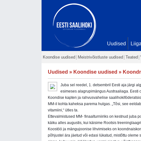
Uudised
Liig
Koondise uudised
Meistrivõistluste uudised
Teated
Uudised
»
Koondise uudised
» Koondna
Juba sel reedel, 1. detsembril Eesti aja järgi a
esimeses alagrupimängus Austraaliaga. Eesti on
Koondise kapten ja rahvusvahelise saalihokiföderatsioon
MM-il kohta kaheksa parema hulgas. „Tõsi, see eeldab
vitamiini,“ ütles ta.
Ettevalmistused MM- finaalturniiriks on kestnud juba pool
käiku alles augustis, kui käisime Rootsis treeninglaag
Koostöö ja mängujoonise lihvimiseks on koondnaiskond
põhjustel ära jäetud või edasi lükatud, mistõttu olem