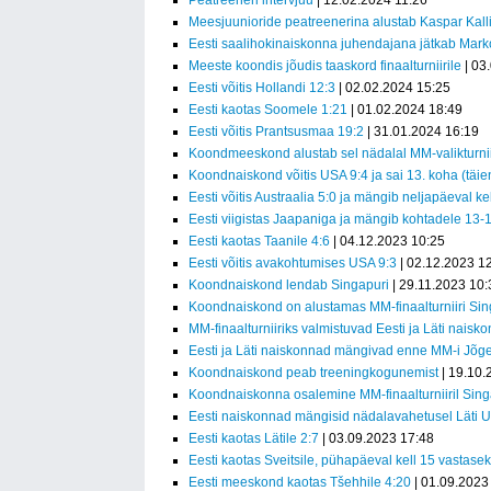
Peatreeneri intervjuu
| 12.02.2024 11:26
Meesjuunioride peatreenerina alustab Kaspar Kall
Eesti saalihokinaiskonna juhendajana jätkab Mark
Meeste koondis jõudis taaskord finaalturniirile
| 03
Eesti võitis Hollandi 12:3
| 02.02.2024 15:25
Eesti kaotas Soomele 1:21
| 01.02.2024 18:49
Eesti võitis Prantsusmaa 19:2
| 31.01.2024 16:19
Koondmeeskond alustab sel nädalal MM-valikturnii
Koondnaiskond võitis USA 9:4 ja sai 13. koha (täi
Eesti võitis Austraalia 5:0 ja mängib neljapäeval k
Eesti viigistas Jaapaniga ja mängib kohtadele 13-
Eesti kaotas Taanile 4:6
| 04.12.2023 10:25
Eesti võitis avakohtumises USA 9:3
| 02.12.2023 1
Koondnaiskond lendab Singapuri
| 29.11.2023 10:
Koondnaiskond on alustamas MM-finaalturniiri Sin
MM-finaalturniiriks valmistuvad Eesti ja Läti nais
Eesti ja Läti naiskonnad mängivad enne MM-i Jõg
Koondnaiskond peab treeningkogunemist
| 19.10.
Koondnaiskonna osalemine MM-finaalturniiril Sing
Eesti naiskonnad mängisid nädalavahetusel Läti 
Eesti kaotas Lätile 2:7
| 03.09.2023 17:48
Eesti kaotas Sveitsile, pühapäeval kell 15 vastasek
Eesti meeskond kaotas Tšehhile 4:20
| 01.09.2023