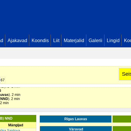
ad
Ajakavad
Koondis
Liit
Materjalid
Galerii
Lingid
Koo
. Seis
0 - 1
ure. Seis
0 - 2
īgas Lauvas
). 2 min
Sei
. Seis
0 - 5
67
ND
). 2+2 min
6
auvas
). 2 min
(
NND
). 2 min
. 2 min
(B) NND
Rīgas Lauvas
Mängijad
Väravad
rīna Saidova