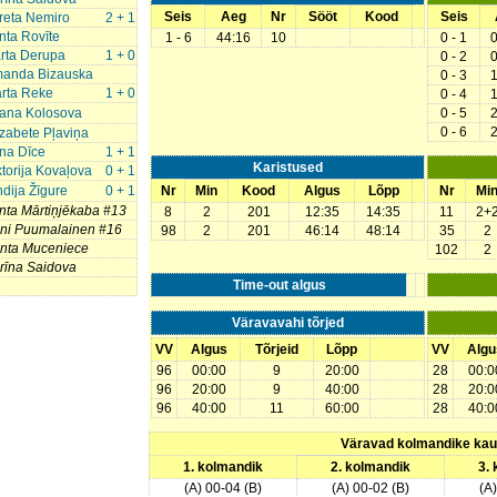
Seis
Aeg
Nr
Sööt
Kood
Seis
reta Nemiro
2 + 1
inta Rovīte
1 - 6
44:16
10
0 - 1
rta Derupa
1 + 0
0 - 2
anda Bizauska
0 - 3
rta Reke
1 + 0
0 - 4
lana Kolosova
0 - 5
0 - 6
izabete Pļaviņa
īna Dīce
1 + 1
Karistused
ktorija Kovaļova
0 + 1
ndija Žīgure
0 + 1
Nr
Min
Kood
Algus
Lõpp
Nr
Mi
inta Mārtiņjēkaba #13
8
2
201
12:35
14:35
11
2+
ni Puumalainen #16
98
2
201
46:14
48:14
35
2
nta Muceniece
102
2
rīna Saidova
Time-out algus
Väravavahi tõrjed
VV
Algus
Tõrjeid
Lõpp
VV
Algu
96
00:00
9
20:00
28
00:0
96
20:00
9
40:00
28
20:0
96
40:00
11
60:00
28
40:0
Väravad kolmandike ka
1. kolmandik
2. kolmandik
3.
(A) 00-04 (B)
(A) 00-02 (B)
(A