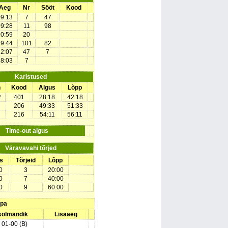
Aeg
Nr
Sööt
Kood
09:13
7
47
09:28
11
98
10:59
20
19:44
101
82
22:07
47
7
28:03
7
Karistused
n
Kood
Algus
Lõpp
2
401
28:18
42:18
206
49:33
51:33
216
54:11
56:11
Time-out algus
Väravavahi tõrjed
s
Tõrjeid
Lõpp
0
3
20:00
0
7
40:00
0
9
60:00
upa
 kolmandik
Lisaaeg
) 01-00 (B)