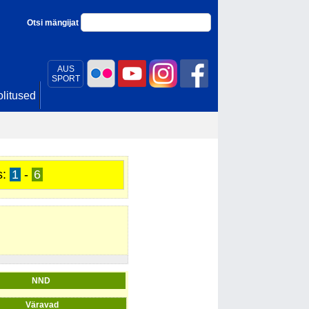
Otsi mängijat
AUS
SPORT
litused
s:
1
-
6
NND
Väravad