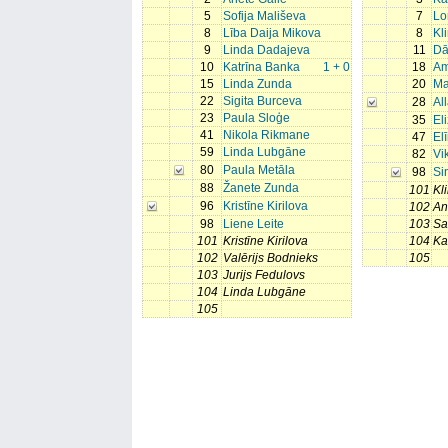
5
Sofija Mališeva
7
Lo
8
Lība Daija Mikova
8
Kl
9
Linda Dadajeva
11
Dā
10
Katrīna Banka
1 + 0
18
Am
15
Linda Zunda
20
Ma
22
Sigita Burceva
28
Al
23
Paula Sloģe
35
El
41
Nikola Rikmane
47
El
59
Linda Lubgāne
82
Vi
80
Paula Metāla
98
Si
88
Žanete Zunda
101
Kl
96
Kristīne Kirilova
102
An
98
Liene Leite
103
Sa
101
Kristīne Kirilova
104
Ka
102
Valērijs Bodnieks
105
103
Jurijs Fedulovs
104
Linda Lubgāne
105