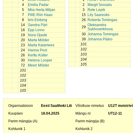
4
Emilia Padar
2
Margit Soosalu
5
Miia Herta Miljan
3
Rete Lepik
7
PillE-Riin Haav
15
Lily Saareoks
8
Iiris Einberg
26
Roberta Tomingas
14
Sandra Pärt
Oleksandra
29
Sukhoverkhova
16
Epp Linno
30
Johanna Tomingas
19
Nora Ojaste
39
Johanna Pääro
20
Marta Mölder
101
23
Marta Kalamees
102
24
Hanna Pool
103
26
Kerttu Külter
104
30
Helena Looper
105
72
Meeri Mölder
101
102
103
104
105
Organisatsioon
Eesti Saalihoki Liit
Võistluse nimetus
U12T meistrivõ
Kuupäev
18.04.2025
Mängu nr
UT12-11
Parim mängija (A)
Parim mängija (B)
Kohtunik 1
Kohtunik 2