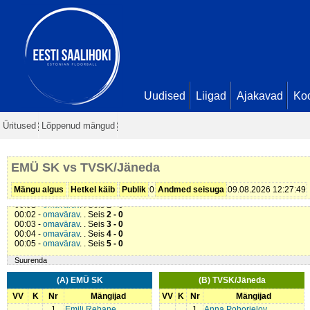
Uudised
Liigad
Ajakavad
Ko
Üritused
Lõppenud mängud
EMÜ SK vs TVSK/Jäneda
Mängu algus
Hetkel käib
Publik
0
Andmed seisuga
09.08.2026 12:27:49
00:01 -
omavärav
. . Seis
1 - 0
00:02 -
omavärav
. . Seis
2 - 0
00:03 -
omavärav
. . Seis
3 - 0
00:04 -
omavärav
. . Seis
4 - 0
00:05 -
omavärav
. . Seis
5 - 0
Suurenda
(A) EMÜ SK
(B) TVSK/Jäneda
VV
K
Nr
Mängijad
VV
K
Nr
Mängijad
1
Emili Rebane
1
Anna Pohorielov