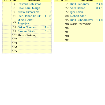
7
Rasmus Lehismaa
7
Kirill Stepanov
2 + 0
8
Ekke Karel Marga
27
Vera Babilo
0 + 1
9
Nikita Klimatšjov
0 + 1
77
Igor Levin
11
Sten-Janari Kruuk
1 + 0
88
Robert Ader
Mirko Gerret
3 + 2
95
Kirill Suhharnikov
1 + 0
29
Angerjas
101
Nikita Tsernikov
51
Oskar Ottenson
11 + 1
102
81
Sander Siirak
4 + 1
103
101
Marko Saksing
104
102
105
103
104
105