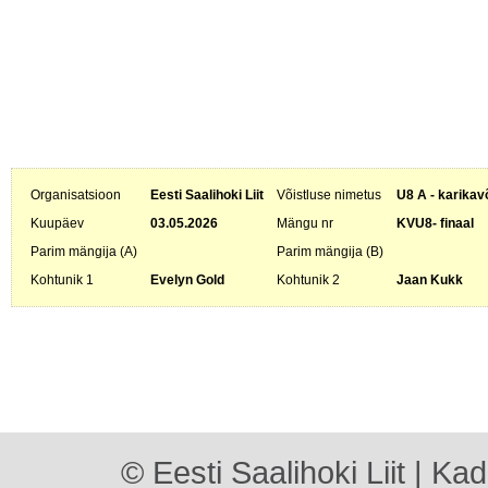
Organisatsioon
Eesti Saalihoki Liit
Võistluse nimetus
U8 A - karikav
Kuupäev
03.05.2026
Mängu nr
KVU8- finaal
Parim mängija (A)
Parim mängija (B)
Kohtunik 1
Evelyn Gold
Kohtunik 2
Jaan Kukk
© Eesti Saalihoki Liit | Ka