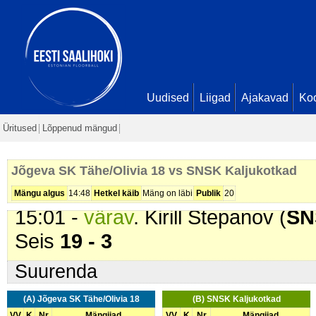
10:57 -
värav
. Oskar Ottenson (
J
2
11:19 -
värav
. Sander Siirak (
Jõg
11:55 -
värav
. Mirko Gerret Anger
16 - 2
Uudised
Liigad
Ajakavad
Ko
13:19 -
värav
. Sten-Janari Kruuk 
Üritused
Lõppenud mängud
Mirko Gerret Angerjas. Seis
17 - 
13:44 -
värav
. Sander Siirak (
Jõg
Jõgeva SK Tähe/Olivia 18 vs SNSK Kaljukotkad
14:53 -
värav
. Sander Siirak (
Jõg
Mängu algus
14:48
Hetkel käib
Mäng on läbi
Publik
20
15:01 -
värav
. Kirill Stepanov (
SN
Seis
19 - 3
Suurenda
(A) Jõgeva SK Tähe/Olivia 18
(B) SNSK Kaljukotkad
VV
K
Nr
Mängijad
VV
K
Nr
Mängijad