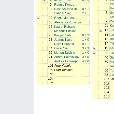
4
Mihkel Tasa
0 + 3
5
Pa
5
Ronnie Kongo
6
Ro
9
Rasmus Talviste
0 + 1
7
Sv
10
Sander Savi
2 + 1
8
Kri
12
Remo Merimaa
9
Da
15
Aleksandr Zutsenja
11
Ke
16
Kaarel Rebase
12
Ju
19
Maanus Puskar
14
Ja
20
Kristjan Valk
0 + 2
15
Br
23
Jaanus Kase
1 + 0
17
Ta
33
Risto Heapost
0 + 1
19
Ka
44
Oliver Savi
3 + 3
52
Morten Talviste
1 + 0
31
Ta
71
Andrei Polovnikov
3 + 0
40
St
88
Andres Aamisepp
4 + 0
59
Mi
101
Argo Kungla
61
Ra
102
Olari Tammel
66
Tõ
103
88
Ja
104
101
Ta
105
102
103
104
105