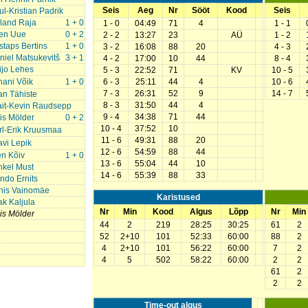
Seis
Aeg
Nr
Sööt
Kood
Seis
ul-Kristian Padrik
land Raja
1 + 0
1 - 0
04:49
71
4
1 - 1
en Uue
0 + 2
2 - 2
13:27
23
AÜ
1 - 2
staps Bertins
1 + 0
3 - 2
16:08
88
20
4 - 3
niel Matsukevitš
3 + 1
4 - 2
17:00
10
44
8 - 4
ijo Lehes
5 - 3
22:52
71
KV
10 - 5
hani Võik
1 + 0
6 - 3
25:11
44
4
10 - 6
7 - 3
26:31
52
9
14 - 7
an Tähiste
8 - 3
31:50
44
4
ait-Kevin Raudsepp
9 - 4
34:38
71
44
lis Mölder
0 + 2
10 - 4
37:52
10
rl-Erik Kruusmaa
11 - 6
49:31
88
20
avi Lepik
12 - 6
54:59
88
44
en Kõiv
1 + 0
13 - 6
55:04
44
10
hkel Must
14 - 6
55:39
88
33
ndo Ernits
nis Vainomäe
Karistused
ak Kaljula
Nr
Min
Kood
Algus
Lõpp
Nr
Min
lis Mölder
44
2
219
28:25
30:25
61
2
52
2+10
101
52:33
60:00
88
2
4
2+10
101
56:22
60:00
7
2
4
5
502
58:22
60:00
2
2
61
2
2
2
Time-out algus