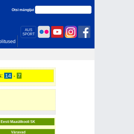
Otsi mängijat
AUS
SPORT
litused
s:
14
-
7
Eesti Maaülikooli SK
Väravad