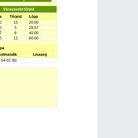
Väravavahi tõrjed
s
Tõrjeid
Lõpp
0
15
20:00
0
5
28:07
7
6
40:00
0
12
60:00
upa
 kolmandik
Lisaaeg
) 04-02 (B)