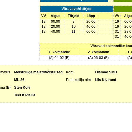
Väravavahi tõrjed
VV
Algus
Tõrjeid
Lõpp
VV
Algu
12
00:00
9
20:00
19
00:0
12
20:00
10
40:00
19
20:0
12
40:00
11
60:00
31
28:0
31
40:0
Väravad kolmandike ka
1. kolmandik
2. kolmandik
3.
(A) 04-02 (B)
(A) 06-03 (B)
(A
nimetus
Meistriliiga meistrivõistlused
Koht
Õismäe SMH
ML-26
Protokollija nimi
Liis Kivirand
ija (B)
Sten Kõiv
Teet Kivisilla