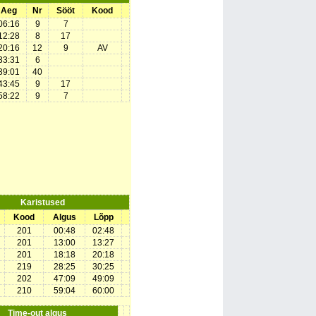
Aeg
Nr
Sööt
Kood
06:16
9
7
12:28
8
17
20:16
12
9
AV
33:31
6
39:01
40
43:45
9
17
58:22
9
7
Karistused
Kood
Algus
Lõpp
201
00:48
02:48
201
13:00
13:27
201
18:18
20:18
219
28:25
30:25
202
47:09
49:09
210
59:04
60:00
Time-out algus