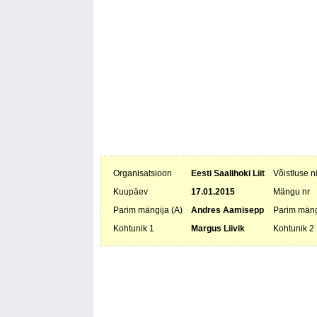
Organisatsioon
Eesti Saalihoki Liit
Võistluse 
Kuupäev
17.01.2015
Mängu nr
Parim mängija (A)
Andres Aamisepp
Parim mäng
Kohtunik 1
Margus Liivik
Kohtunik 2