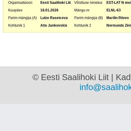
Organisatsioon
Eesti Saalihoki Liit
Võistluse nimetus
EST-LAT N meis
Kuupäev
18.01.2026
Mängu nr
ELNL-63
Parim mängija (A)
Luīze Raseiceva
Parim mängija (B)
Marilin Riives
Kohtunik 1
Atis Jankovskis
Kohtunik 2
Normunds Zēm
© Eesti Saalihoki Liit | Ka
info@saalihok