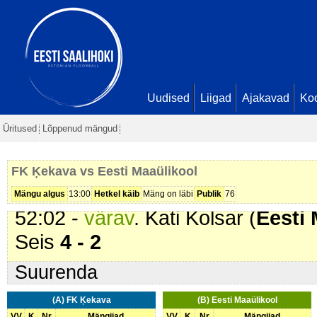
21:57 -
värav
. Luīze Raseiceva (
30:09 -
karistus (207 - Lükkamin
min
33:05 -
värav
. Luīze Raseiceva (
36:31 -
värav
. Luīze Raseiceva (
Uudised
Liigad
Ajakavad
Ko
45:56 -
värav
. Elīna Drēziņa (
FK 
Üritused
Lõppenud mängud
0
49:56 -
värav
. Reti Väärt-Mölder 
FK Ķekava vs Eesti Maaülikool
Pollisinski. Seis
4 - 1
Mängu algus
13:00
Hetkel käib
Mäng on läbi
Publik
76
52:02 -
värav
. Kati Kolsar (
Eesti 
Seis
4 - 2
Suurenda
(A) FK Ķekava
(B) Eesti Maaülikool
VV
K
Nr
Mängijad
VV
K
Nr
Mängijad