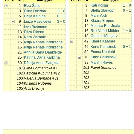
3
Kati Kolsar
1 + 0
1
Elza Šalte
7
Stella Starkopf
0 + 1
3
Elīna Drēziņa
1 + 0
8
Marii Vodi
5
Enija Kalniņa
0 + 1
13
Klaara Erepuu
9
Luīze Raseiceva
3 + 0
14
Melissa Britt Joala
11
Ieva Bušmane
16
Reti Väärt-Mölder
1 + 0
13
Elīza Eikena
18
Greete Hõbejärv
14
Nora Zvirbule
42
Klaara Käämer
15
Kitija Renāte Indriksone
46
Kertu Pollisinski
0 + 1
15
Kitija Renāte Indriksone
59
Emma Ubaleht
21
Annija Dārta Dankfelde
70
Kirke Pollisinski
25
Katrīna Dārta Kārkliņa
99
Marilin Riives
80
Džulija Anna Zvirgzda
101
Pavel Semenov
101
Elīna Formaņicka #7
102
102
Patrīcija Kubuliņa #12
103
103
Valērija Bernāne #31
104
104
Kristens Rubenis
105
105
Artis Drēziņš