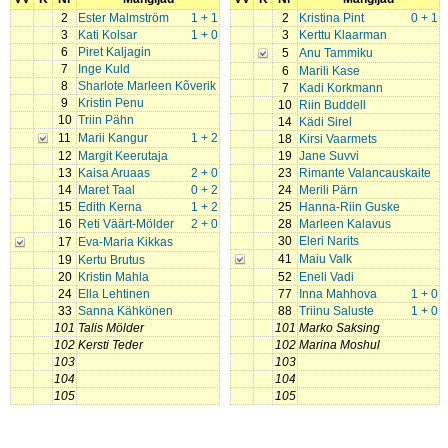
2
Ester Malmström
1 + 1
2
Kristina Pint
0 + 1
3
Kati Kolsar
1 + 0
3
Kerttu Klaarman
6
Piret Kaljagin
5
Anu Tammiku
7
Inge Kuld
6
Marili Kase
8
Sharlote Marleen Kõverik
7
Kadi Korkmann
9
Kristin Penu
10
Riin Buddell
10
Triin Pähn
14
Kädi Sirel
11
Marii Kangur
1 + 2
18
Kirsi Vaarmets
12
Margit Keerutaja
19
Jane Suvvi
13
Kaisa Aruaas
2 + 0
23
Rimante Valancauskaite
14
Maret Taal
0 + 2
24
Merili Pärn
15
Edith Kerna
1 + 2
25
Hanna-Riin Guske
16
Reti Väärt-Mölder
2 + 0
28
Marleen Kalavus
30
Eleri Narits
17
Eva-Maria Kikkas
41
Maiu Valk
19
Kertu Brutus
20
Kristin Mahla
52
Eneli Vadi
24
Ella Lehtinen
77
Inna Mahhova
1 + 0
33
Sanna Kähkönen
88
Triinu Saluste
1 + 0
101
Talis Mölder
101
Marko Saksing
102
Kersti Teder
102
Marina Moshul
103
103
104
104
105
105