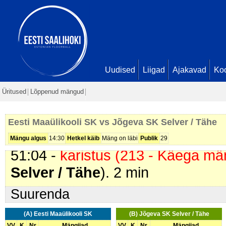
Kerna. Seis
6 - 2
42:53 -
karistus (217 - Korduvad
Selver / Tähe
). 2 min
43:44 -
värav
. Ester Malmström (
Kerna. Seis
7 - 2
Uudised
Liigad
Ajakavad
Ko
44:07 -
karistus (202 - Kepi suru
Üritused
Lõppenud mängud
Tähe
). 2 min
45:10 -
värav
. Marii Kangur (
Eest
Eesti Maaülikooli SK vs Jõgeva SK Selver / Tähe
Malmström. Seis
8 - 2
Mängu algus
14:30
Hetkel käib
Mäng on läbi
Publik
29
51:04 -
karistus (213 - Käega mä
Selver / Tähe
). 2 min
Suurenda
(A) Eesti Maaülikooli SK
(B) Jõgeva SK Selver / Tähe
VV
K
Nr
Mängijad
VV
K
Nr
Mängijad