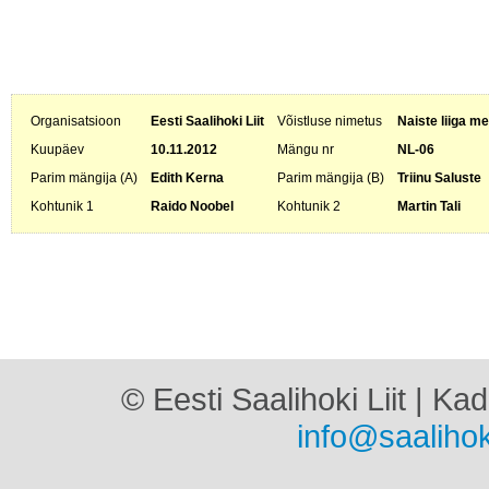
Organisatsioon
Eesti Saalihoki Liit
Võistluse nimetus
Naiste liiga me
Kuupäev
10.11.2012
Mängu nr
NL-06
Parim mängija (A)
Edith Kerna
Parim mängija (B)
Triinu Saluste
Kohtunik 1
Raido Noobel
Kohtunik 2
Martin Tali
© Eesti Saalihoki Liit | Ka
info@saalihok