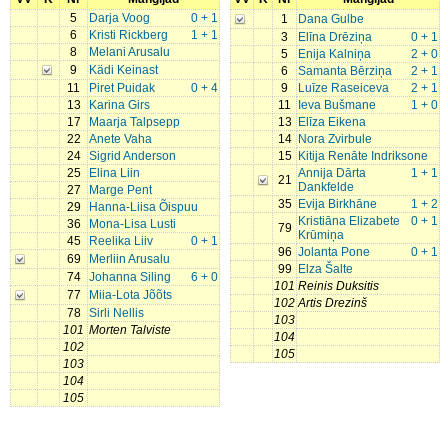
5
Darja Voog
0 + 1
1
Dana Gulbe
6
Kristi Rickberg
1 + 1
3
Elīna Drēziņa
0 + 1
8
Melani Arusalu
5
Enija Kalniņa
2 + 0
9
Kädi Keinast
6
Samanta Bērziņa
2 + 1
11
Piret Puidak
0 + 4
9
Luīze Raseiceva
2 + 1
13
Karina Girs
11
Ieva Bušmane
1 + 0
17
Maarja Talpsepp
13
Elīza Eikena
22
Anete Vaha
14
Nora Zvirbule
24
Sigrid Anderson
15
Kitija Renāte Indriksone
25
Elina Liin
Annija Dārta
1 + 1
21
Dankfelde
27
Marge Pent
35
Evija Birkhāne
1 + 2
29
Hanna-Liisa Õispuu
Kristiāna Elizabete
0 + 1
36
Mona-Lisa Lusti
79
Krūmiņa
45
Reelika Liiv
0 + 1
96
Jolanta Pone
0 + 1
69
Merliin Arusalu
99
Elza Šalte
74
Johanna Siling
6 + 0
101
Reinis Duksitis
77
Miia-Lota Jõõts
102
Artis Drezinš
78
Sirli Nellis
103
101
Morten Talviste
104
102
105
103
104
105