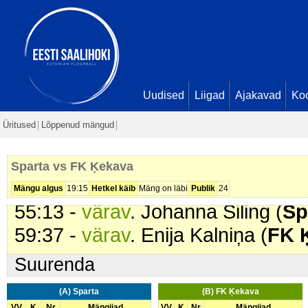
Dankfelde. Seis
6 - 5
47:42 -
värav
. Luīze Raseiceva (
Seis
6 - 6
48:08 -
karistus (207 - Lükkamin
Ķekava
). 2 min
Uudised
Liigad
Ajakavad
Ko
52:06 -
värav
. Luīze Raseiceva (
Üritused
Lõppenud mängud
Seis
6 - 7
53:51 -
värav
. Ieva Bušmane (
FK
Sparta vs FK Ķekava
- 8
Mängu algus
19:15
Hetkel käib
Mäng on läbi
Publik
24
55:13 -
värav
. Johanna Siling (
Sp
59:37 -
värav
. Enija Kalniņa (
FK 
Suurenda
(A) Sparta
(B) FK Ķekava
VV
K
Nr
Mängijad
VV
K
Nr
Mängijad