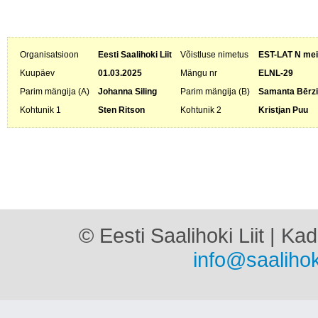
Organisatsioon
Eesti Saalihoki Liit
Võistluse nimetus
EST-LAT N meis
Kuupäev
01.03.2025
Mängu nr
ELNL-29
Parim mängija (A)
Johanna Siling
Parim mängija (B)
Samanta Bērz
Kohtunik 1
Sten Ritson
Kohtunik 2
Kristjan Puu
© Eesti Saalihoki Liit | Ka
info@saalihok