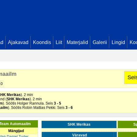
ad
Ajakavad
Koondis
Liit
Materjalid
Galerii
Lingid
Koo
ilm
). Söötis Mark Semjonov. Seis
1 - 1
maailm
lm
). Seis
1 - 2
Sei
tomaailm
). Seis
1 - 3
lm
). Söötis Mark Semjonov. Seis
1 - 4
0
tis Axel Bruno Kark. Seis
2 - 4
HK Merikas
). 2 min
nd (
SHK Merikas
). 2 min
lm
). Söötis Holger Rannula. Seis
3 - 5
ailm
). Söötis Robin Mattias Pekki. Seis
3 - 6
a Team Automaailm
SHK Merikas
S
Mängijad
Väravad
stan Daniel Tuder