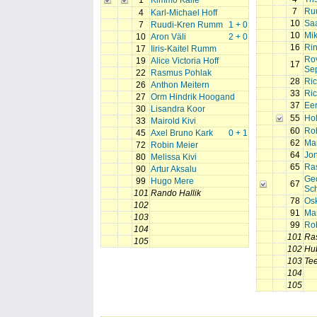
1
Kimmo Kalle
7
Ru
4
Karl-Michael Hoff
10
Sa
7
Ruudi-Kren Rumm
1 + 0
10
Mik
10
Aron Väli
2 + 0
16
Ri
17
Iiris-Kaitel Rumm
Rov
19
Alice Victoria Hoff
17
Se
22
Rasmus Pohlak
28
Ri
26
Anthon Meitern
33
Ric
27
Orm Hindrik Hoogand
37
Eer
30
Lisandra Koor
55
Ho
33
Mairold Kivi
60
Ro
45
Axel Bruno Kark
0 + 1
62
Mar
72
Robin Meier
64
Jon
80
Melissa Kivi
65
Ra
90
Artur Aksalu
Ge
99
Hugo Mere
67
Sch
101
Rando Hallik
78
Osk
102
91
Ma
103
99
Rob
104
101
Ra
105
102
Hu
103
Te
104
105