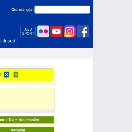
Otsi mängijat
AUS
SPORT
litused
s:
3
-
6
parta Team Automaailm
Väravad