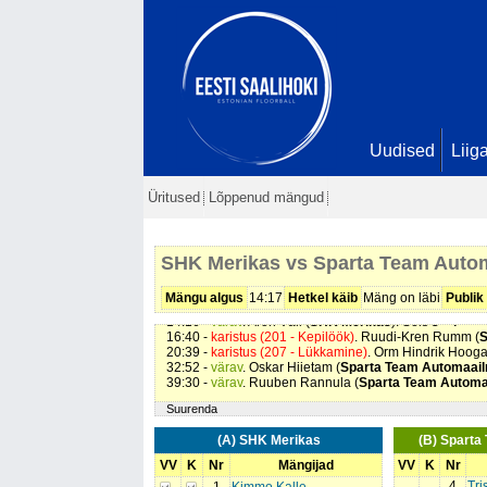
Uudised
Liig
Üritused
Lõppenud mängud
02:57 -
värav
. Aron Väli (
SHK Merikas
). Seis
1 - 0
07:21 -
värav
. Holger Rannula (
Sparta Team Automaa
SHK Merikas vs Sparta Team Auto
10:00 -
värav
. Oskar Hiietam (
Sparta Team Automaai
11:17 -
värav
. Roven Patrick Sepper (
Sparta Team Au
12:41 -
värav
. Oskar Hiietam (
Sparta Team Automaai
Mängu algus
14:17
Hetkel käib
Mäng on läbi
Publik
13:49 -
värav
. Ruudi-Kren Rumm (
SHK Merikas
). Söö
14:16 -
värav
. Aron Väli (
SHK Merikas
). Seis
3 - 4
16:40 -
karistus (201 - Kepilöök)
. Ruudi-Kren Rumm (
S
20:39 -
karistus (207 - Lükkamine)
. Orm Hindrik Hooga
32:52 -
värav
. Oskar Hiietam (
Sparta Team Automaai
39:30 -
värav
. Ruuben Rannula (
Sparta Team Automa
Suurenda
(A) SHK Merikas
(B) Spart
VV
K
Nr
Mängijad
VV
K
Nr
4
Tri