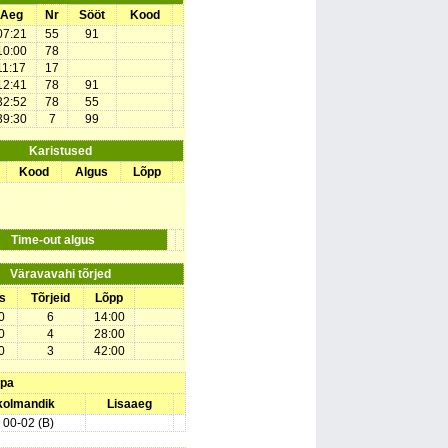
Aeg
Nr
Sööt
Kood
07:21
55
91
10:00
78
11:17
17
12:41
78
91
32:52
78
55
39:30
7
99
Karistused
Kood
Algus
Lõpp
Time-out algus
Väravavahi tõrjed
s
Tõrjeid
Lõpp
0
6
14:00
0
4
28:00
0
3
42:00
upa
 kolmandik
Lisaaeg
) 00-02 (B)