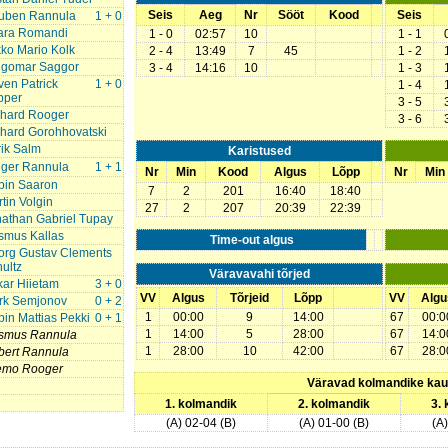
Seis
Aeg
Nr
Sööt
Kood
Seis
uben Rannula
1 + 0
ara Romandi
1 - 0
02:57
10
1 - 1
ko Mario Kolk
2 - 4
13:49
7
45
1 - 2
ngomar Saggor
3 - 4
14:16
10
1 - 3
en Patrick
1 + 0
1 - 4
pper
3 - 5
chard Rooger
3 - 6
hard Gorohhovatski
ik Salm
Karistused
lger Rannula
1 + 1
Nr
Min
Kood
Algus
Lõpp
Nr
Min
bin Saaron
7
2
201
16:40
18:40
tin Volgin
27
2
207
20:39
22:39
athan Gabriel Tupay
smus Kallas
Time-out algus
org Gustav Clements
ultz
Väravavahi tõrjed
ar Hiietam
3 + 0
VV
Algus
Tõrjeid
Lõpp
VV
Algu
rk Semjonov
0 + 2
1
00:00
9
14:00
67
00:0
in Mattias Pekki
0 + 1
1
14:00
5
28:00
67
14:0
smus Rannula
1
28:00
10
42:00
67
28:0
bert Rannula
emo Rooger
Väravad kolmandike ka
1. kolmandik
2. kolmandik
3.
(A) 02-04 (B)
(A) 01-00 (B)
(A