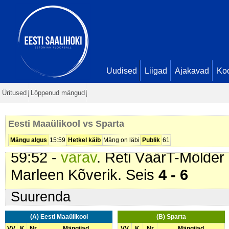
Marleen Kõverik. Seis
2 - 1
10:42 -
värav
. Edith Kerna (
Spart
13:17 -
värav
. Edith Kerna (
Spart
24:57 -
värav
. Kädi Keinast (
Spar
27:01 -
karistus (207 - Lükkamin
Uudised
Liigad
Ajakavad
Ko
52:59 -
värav
. Stella-Maria Link (
Üritused
Lõppenud mängud
Ubaleht. Seis
3 - 4
53:32 -
värav
. Johanna Siling (
Sp
Eesti Maaülikool vs Sparta
57:08 -
värav
. Kati Kütisaar (
Spar
Mängu algus
15:59
Hetkel käib
Mäng on läbi
Publik
61
59:52 -
värav
. Reti VäärT-Mölder 
Marleen Kõverik. Seis
4 - 6
Suurenda
(A) Eesti Maaülikool
(B) Sparta
VV
K
Nr
Mängijad
VV
K
Nr
Mängijad