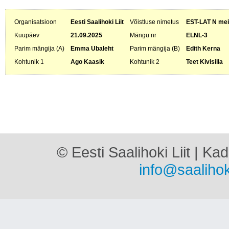
Organisatsioon
Eesti Saalihoki Liit
Võistluse nimetus
EST-LAT N meis
Kuupäev
21.09.2025
Mängu nr
ELNL-3
Parim mängija (A)
Emma Ubaleht
Parim mängija (B)
Edith Kerna
Kohtunik 1
Ago Kaasik
Kohtunik 2
Teet Kivisilla
© Eesti Saalihoki Liit | Ka
info@saalihok