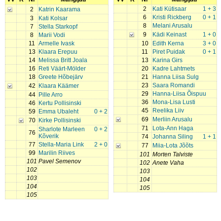
2
Kati Kütisaar
1 + 3
2
Katrin Kaarama
6
Kristi Rickberg
0 + 1
3
Kati Kolsar
8
Melani Arusalu
7
Stella Starkopf
9
Kädi Keinast
1 + 0
8
Marii Vodi
11
Armelle Ivask
10
Edith Kerna
3 + 0
13
Klaara Erepuu
11
Piret Puidak
0 + 1
14
Melissa Britt Joala
13
Karina Girs
16
Reti Väärt-Mölder
20
Kadre Lahtmets
18
Greete Hõbejärv
21
Hanna Liisa Sulg
23
Saara Romandi
42
Klaara Käämer
29
Hanna-Liisa Õispuu
44
Pille Arro
36
Mona-Lisa Lusti
46
Kertu Pollisinski
45
Reelika Liiv
59
Emma Ubaleht
0 + 2
69
Merliin Arusalu
70
Kirke Pollisinski
71
Lota-Ann Haga
Sharlote Marleen
0 + 2
76
Kõverik
74
Johanna Siling
1 + 1
77
Stella-Maria Link
2 + 0
77
Miia-Lota Jõõts
99
Marilin Riives
101
Morten Talviste
101
Pavel Semenov
102
Anete Vaha
102
103
103
104
104
105
105