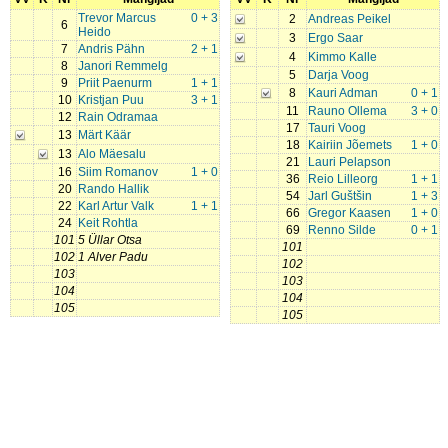
Trevor Marcus
0 + 3
2
Andreas Peikel
6
Heido
3
Ergo Saar
7
Andris Pähn
2 + 1
4
Kimmo Kalle
8
Janori Remmelg
5
Darja Voog
9
Priit Paenurm
1 + 1
8
Kauri Adman
0 + 1
10
Kristjan Puu
3 + 1
11
Rauno Ollema
3 + 0
12
Rain Odramaa
17
Tauri Voog
13
Märt Käär
18
Kairiin Jõemets
1 + 0
13
Alo Mäesalu
21
Lauri Pelapson
16
Siim Romanov
1 + 0
36
Reio Lilleorg
1 + 1
20
Rando Hallik
54
Jarl Guštšin
1 + 3
22
Karl Artur Valk
1 + 1
66
Gregor Kaasen
1 + 0
24
Keit Rohtla
69
Renno Silde
0 + 1
101
5 Üllar Otsa
101
102
1 Alver Padu
102
103
103
104
104
105
105