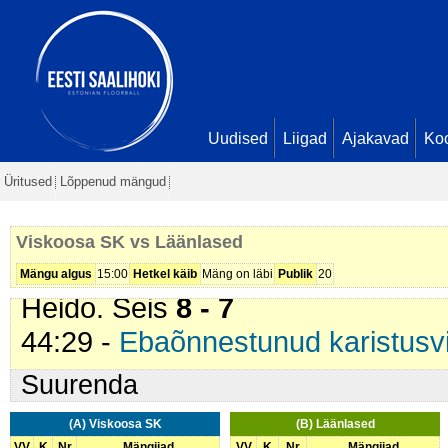
28:52 -
värav
. Kairiin Jõemets (
L
- 6
35:16 -
värav
. Rauno Ollema (
Lä
7
42:55 -
karistus (208 - Jõuline 
Uudised
Liigad
Ajakavad
Ko
(
Läänlased
). 2 min
Üritused
Lõppenud mängud
42:58 -
värav
. Kristjan Puu (
Visk
Heido. Seis
7 - 7
Viskoosa SK vs Läänlased
43:41 -
värav
. Kristjan Puu (
Visk
Mängu algus
15:00
Hetkel käib
Mäng on läbi
Publik
20
Heido. Seis
8 - 7
44:29 -
Ebaõnnestunud karistusv
Suurenda
(A) Viskoosa SK
(B) Läänlased
VV
K
Nr
Mängijad
VV
K
Nr
Mängijad