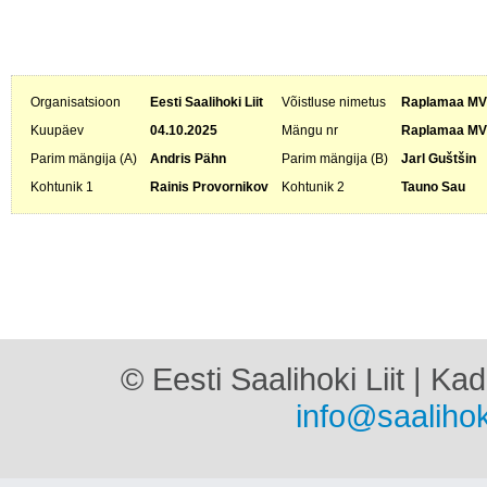
Organisatsioon
Eesti Saalihoki Liit
Võistluse nimetus
Raplamaa MV 
Kuupäev
04.10.2025
Mängu nr
Raplamaa MV
Parim mängija (A)
Andris Pähn
Parim mängija (B)
Jarl Guštšin
Kohtunik 1
Rainis Provornikov
Kohtunik 2
Tauno Sau
© Eesti Saalihoki Liit | Ka
info@saalihok