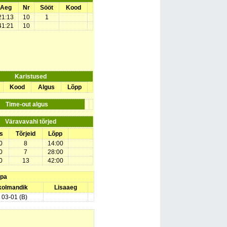
Aeg
Nr
Sööt
Kood
21:13
10
1
41:21
10
Karistused
Kood
Algus
Lõpp
Time-out algus
Väravavahi tõrjed
s
Tõrjeid
Lõpp
0
8
14:00
0
7
28:00
0
13
42:00
upa
 kolmandik
Lisaaeg
) 03-01 (B)