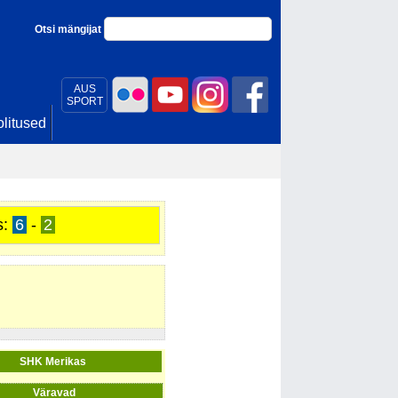
Otsi mängijat
AUS
SPORT
litused
s:
6
-
2
SHK Merikas
Väravad