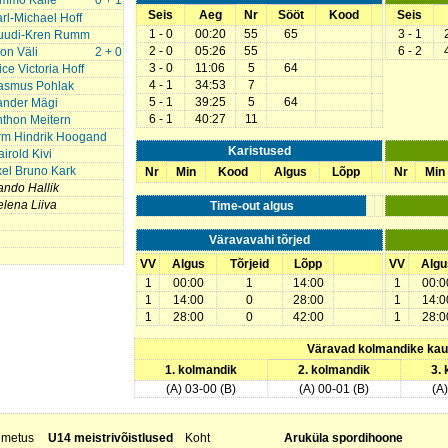
immo Kalle
0 + 1
Seis
Aeg
Nr
Sööt
Kood
Seis
rl-Michael Hoff
1 - 0
00:20
55
65
3 - 1
uudi-Kren Rumm
2 - 0
05:26
55
6 - 2
on Väli
2 + 0
3 - 0
11:06
5
64
ice Victoria Hoff
4 - 1
34:53
7
asmus Pohlak
5 - 1
39:25
5
64
ander Mägi
6 - 1
40:27
11
thon Meitern
rm Hindrik Hoogand
Karistused
irold Kivi
el Bruno Kark
Nr
Min
Kood
Algus
Lõpp
Nr
Min
ndo Hallik
lena Liiva
Time-out algus
Väravavahi tõrjed
VV
Algus
Tõrjeid
Lõpp
VV
Algu
1
00:00
1
14:00
1
00:0
1
14:00
0
28:00
1
14:0
1
28:00
0
42:00
1
28:0
Väravad kolmandike ka
1. kolmandik
2. kolmandik
3.
(A) 03-00 (B)
(A) 00-01 (B)
(A
nimetus
U14 meistrivõistlused
Koht
Aruküla spordihoone