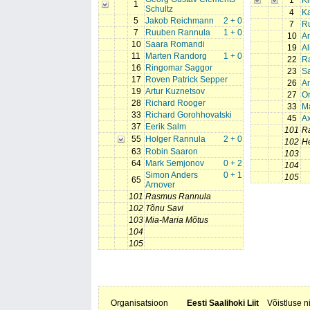
1
K
1
Schultz
4
Ka
5
Jakob Reichmann
2 + 0
7
R
7
Ruuben Rannula
1 + 0
10
Ar
10
Saara Romandi
19
Al
11
Marten Randorg
1 + 0
22
R
16
Ringomar Saggor
23
S
17
Roven Patrick Sepper
26
An
19
Artur Kuznetsov
27
O
28
Richard Rooger
33
Ma
33
Richard Gorohhovatski
45
Ax
37
Eerik Salm
101
Ra
55
Holger Rannula
2 + 0
102
He
63
Robin Saaron
103
64
Mark Semjonov
0 + 2
104
Simon Anders
0 + 1
105
65
Arnover
101
Rasmus Rannula
102
Tõnu Savi
103
Mia-Maria Mõtus
104
105
Organisatsioon
Eesti Saalihoki Liit
Võistluse 