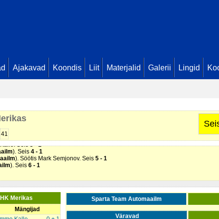
ad
Ajakavad
Koondis
Liit
Materjalid
Galerii
Lingid
Koo
erikas
Sei
ilm
). Söötis Simon Anders Arnover. Seis
1 - 0
ilm
). Seis
2 - 0
41
aailm
). Söötis Mark Semjonov. Seis
3 - 0
 Kalle. Seis
3 - 1
ailm
). Seis
4 - 1
aailm
). Söötis Mark Semjonov. Seis
5 - 1
ailm
). Seis
6 - 1
SHK Merikas
Sparta Team Automaailm
Mängijad
Väravad