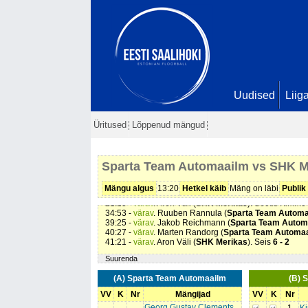
Uudised
Liig
Üritused
Lõppenud mängud
Sparta Team Automaailm vs SHK M
00:20 -
värav
. Holger Rannula (
Sparta Team Automaa
05:26 -
värav
. Holger Rannula (
Sparta Team Automaa
Mängu algus
13:20
Hetkel käib
Mäng on läbi
Publik
11:06 -
värav
. Jakob Reichmann (
Sparta Team Autom
21:13 -
värav
. Aron Väli (
SHK Merikas
). Söötis Kimmo
34:53 -
värav
. Ruuben Rannula (
Sparta Team Automa
39:25 -
värav
. Jakob Reichmann (
Sparta Team Autom
40:27 -
värav
. Marten Randorg (
Sparta Team Automa
41:21 -
värav
. Aron Väli (
SHK Merikas
). Seis
6 - 2
Suurenda
(A) Sparta Team Automaailm
(B) 
VV
K
Nr
Mängijad
VV
K
Nr
Georg Gustav Clements