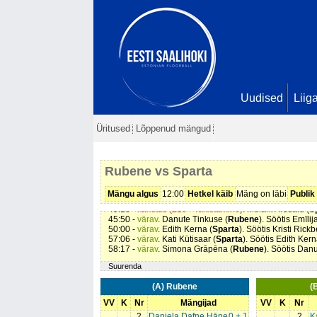
Uudised
Liig
Üritused
Lõppenud mängud
08:15 -
värav
. Danute Tinkuse (
Rubene
). Söötis Simo
10:26 -
värav
. Danute Tinkuse (
Rubene
). Söötis Dani
10:41 -
värav
. Kadre Lahtmets (
Sparta
). Söötis Edith 
27:44 -
värav
. Simona Grāpēna (
Rubene
). Seis
3 - 1
Rubene vs Sparta
29:57 -
värav
. Danute Tinkuse (
Rubene
). Söötis Simo
34:23 -
värav
. Simona Grāpēna (
Rubene
). Söötis Mar
41:03 -
karistus (217 - Korduvad vead)
. Danute Tinkus
Mängu algus
12:00
Hetkel käib
Mäng on läbi
Publik
43:00 -
värav
. Emīlija Salaciete (
Rubene
). Seis
6 - 1
45:13 -
karistus (210 - Takistamine)
. Melani Arusalu (
S
45:50 -
värav
. Danute Tinkuse (
Rubene
). Söötis Emīli
50:00 -
värav
. Edith Kerna (
Sparta
). Söötis Kristi Rick
57:06 -
värav
. Kati Kütisaar (
Sparta
). Söötis Edith Ker
58:17 -
värav
. Simona Grāpēna (
Rubene
). Söötis Dan
Suurenda
(A) Rubene
(
VV
K
Nr
Mängijad
VV
K
Nr
2
Daniela Dafne Hāne
0 + 1
2
K