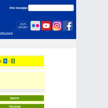
Otsi mängijat
AUS
SPORT
litused
s:
8
-
3
Sparta
Väravad