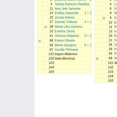
4
Sanija Ramona Ābeltiņa
4
L
11
Ieva Jete Jansone
6
K
23
Emīlija Salaciete
1 + 1
8
M
25
Zanda Antone
9
K
27
Danute Tinkuse
4 + 1
10
E
28
Marta Lība Zameca
11
P
33
Evelīna Sirmā
13
K
41
Simona Grāpēna
3 + 2
20
K
21
H
88
Estere Elbrete
26
S
93
Marta Gaugere
0 + 1
29
H
97
Asnāte Pēlmane
45
R
101
Ingars Matisons
69
M
102
Iveta Berzinsa
103
101
M
104
102
105
103
104
105