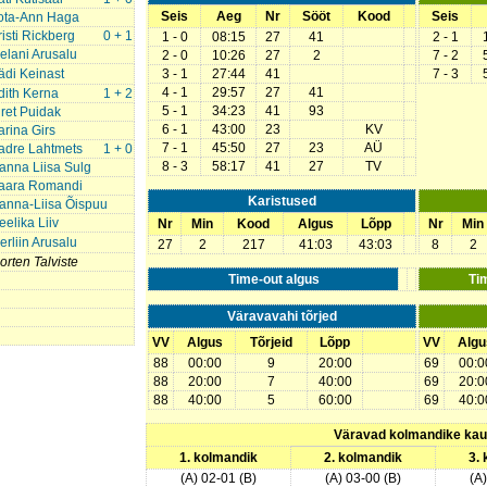
Seis
Aeg
Nr
Sööt
Kood
Seis
ota-Ann Haga
risti Rickberg
0 + 1
1 - 0
08:15
27
41
2 - 1
elani Arusalu
2 - 0
10:26
27
2
7 - 2
ädi Keinast
3 - 1
27:44
41
7 - 3
4 - 1
29:57
27
41
dith Kerna
1 + 2
5 - 1
34:23
41
93
iret Puidak
6 - 1
43:00
23
KV
arina Girs
7 - 1
45:50
27
23
AÜ
adre Lahtmets
1 + 0
8 - 3
58:17
41
27
TV
anna Liisa Sulg
aara Romandi
Karistused
anna-Liisa Õispuu
eelika Liiv
Nr
Min
Kood
Algus
Lõpp
Nr
Min
erliin Arusalu
27
2
217
41:03
43:03
8
2
orten Talviste
Time-out algus
Ti
Väravavahi tõrjed
VV
Algus
Tõrjeid
Lõpp
VV
Algu
88
00:00
9
20:00
69
00:0
88
20:00
7
40:00
69
20:0
88
40:00
5
60:00
69
40:0
Väravad kolmandike ka
1. kolmandik
2. kolmandik
3.
(A) 02-01 (B)
(A) 03-00 (B)
(A