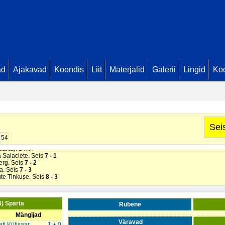
ad
Ajakavad
Koondis
Liit
Materjalid
Galerii
Lingid
Koo
na Grāpēna. Seis
1 - 0
ela Dafne Hāne. Seis
2 - 0
Kerna. Seis
2 - 1
na Grāpēna. Seis
4 - 1
Sei
ta Gaugere. Seis
5 - 1
e (
Rubene
). 2 min
54
parta
). 2 min
ja Salaciete. Seis
7 - 1
berg. Seis
7 - 2
na. Seis
7 - 3
ute Tinkuse. Seis
8 - 3
B) Sparta
Rubene
Mängijad
Väravad
ati Kütisaar
1 + 0