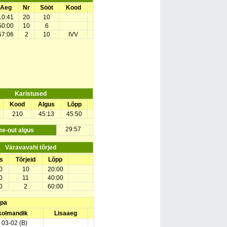
Aeg
Nr
Sööt
Kood
10:41
20
10
50:00
10
6
57:06
2
10
IVV
Karistused
Kood
Algus
Lõpp
210
45:13
45:50
29:57
me-out algus
Väravavahi tõrjed
s
Tõrjeid
Lõpp
0
10
20:00
0
11
40:00
0
2
60:00
upa
 kolmandik
Lisaaeg
) 03-02 (B)