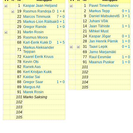
1
Kaspar Jaan Heljand
1
Pavel Timerhanov
2
Markus Tepp
0 + 1
19
Rasmus Randoja D
1 + 4
9
Daniel Matsukevitš
3 + 1
22
Marcos Timmusk
7 + 0
12
Juhani Võik
25
Markus-Lion Räitsak
0 + 1
14
Jaan Tähiste
1 + 1
29
Gregor Rande
1 + 0
21
Mihkel Must
31
Martin Rosin
24
Kaspar Jõgar
0 + 1
35
Rasmus Moora
28
Jan Henrik Pärnik
1 + 0
68
Karl-Eerik Kukk D
1 + 5
31
Taavi Lepik
0 + 1
Markus Aleksander
71
Teppan
69
Jarno Marjamäki
72
Kaarel Eerik Kruus
77
Raul Eesmäe
1 + 0
78
Kevin Ots
91
Maanus Puskar
1 + 0
82
Ranek Aas
101
86
Kert Kristjan Kukk
102
87
Kaidar Sai
103
88
Gregor Saar
1 + 0
104
89
Margus Ait
105
91
Marek Rosin
101
Marko Saksing
102
103
104
105