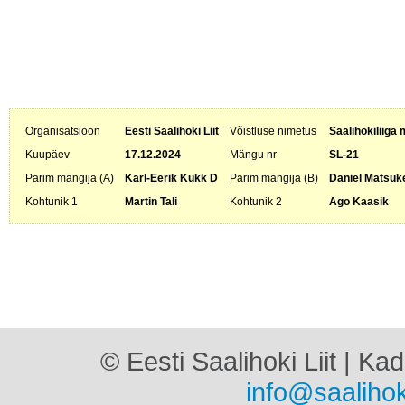
Organisatsioon
Eesti Saalihoki Liit
Võistluse nimetus
Saalihokiliiga 
Kuupäev
17.12.2024
Mängu nr
SL-21
Parim mängija (A)
Karl-Eerik Kukk D
Parim mängija (B)
Daniel Matsuk
Kohtunik 1
Martin Tali
Kohtunik 2
Ago Kaasik
© Eesti Saalihoki Liit | Ka
info@saalihok