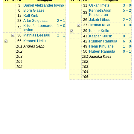
3
Daniel Aleksander Iovino
31
Oskar Ilmets
3 + 0
6
Björn Glaase
Kenneth Aron
5 + 2
33
Kristenprun
12
Ralf Kink
36
Jakob Lõbus
2 + 2
23
Artur Suigusaar
2 + 1
37
Tristian Kukk
3 + 0
Kristofer Leonardo
1 + 0
24
Iovino
39
Kaidar Kello
30
Mathias Leesalu
2 + 1
41
Kaspar Kuusk
0 + 1
55
Kennert Heilu
42
Ruuben Rannula
6 + 3
101
Andres Sepp
49
Henri Kihulane
1 + 0
102
50
Hubert Rannula
0 + 1
103
101
Jaanika Käes
104
102
105
103
104
105