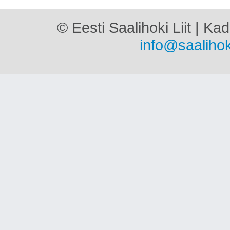
© Eesti Saalihoki Liit | Ka
info@saalihok