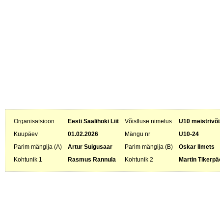
Organisatsioon
Eesti Saalihoki Liit
Võistluse nimetus
U10 meistrivõi
Kuupäev
01.02.2026
Mängu nr
U10-24
Parim mängija (A)
Artur Suigusaar
Parim mängija (B)
Oskar Ilmets
Kohtunik 1
Rasmus Rannula
Kohtunik 2
Martin Tikerpä