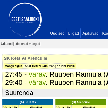
22:54 -
värav
. Mathias Leesalu (
3 - 15
23:43 -
värav
. Ruuben Rannula (
24:17 -
värav
. Artur Suigusaar (
S
4 - 16
Uudised
Liigad
Ajakavad
Ko
25:34 -
värav
. Oskar Ilmets (
Aren
Üritused
Lõppenud mängud
- 17
26:22 -
värav
. Artur Suigusaar (
S
SK Kets vs Arenculle
27:02 -
värav
. Kenneth Aron Kris
Mängu algus
15:00
Hetkel käib
Mäng on läbi
Publik
0
27:45 -
värav
. Ruuben Rannula (
29:40 -
värav
. Ruuben Rannula (
Suurenda
(A) SK Kets
(B) Arenculle
VV
K
Nr
Mängijad
VV
K
Nr
Mängijad