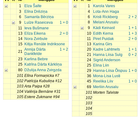
1
Elza Šalte
1
Karola Vares
3
Elīna Drēziņa
4
Lota-Ann Haga
6
Samanta Bērziņa
6
Kristi Rickberg
2 + 2
8
Melani Arusalu
9
Luīze Raseiceva
1 + 0
9
Kädi Keinast
1 + 1
11
Ieva Bušmane
13
Elīza Eikena
2 + 0
10
Edith Kerna
1 + 3
14
Nora Zvirbule
11
Piret Puidak
2 + 0
15
Kitija Renāte Indriksone
13
Karina Girs
Annija Dārta
1 + 2
20
Kadre Lahtmets
1 + 1
21
Dankfelde
21
Hanna Liisa Sulg
0 + 2
23
Karlina Bebre
24
Sigrid Anderson
25
Katrīna Dārta Kārkliņa
25
Elina Liin
80
Džulija Anna Zvirgzda
29
Hanna-Liisa Õispuu
1 + 0
101
Elīna Formaņicka #7
36
Mona-Lisa Lusti
102
Patrīcija Kubuliņa #12
45
Reelika Liiv
1 + 0
103
Arta Paipa #28
69
Merliin Arusalu
104
Valērija Bernāne #31
101
Morten Talviste
105
Estere Zukmane #94
102
103
104
105