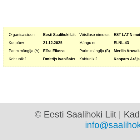
Organisatsioon
Eesti Saalihoki Liit
Võistluse nimetus
EST-LAT N meis
Kuupäev
21.12.2025
Mängu nr
ELNL-43
Parim mängija (A)
Elīza Eikena
Parim mängija (B)
Merliin Arusal
Kohtunik 1
Dmitrijs Ivanišaks
Kohtunik 2
Kaspars Arājs
© Eesti Saalihoki Liit | Ka
info@saalihok