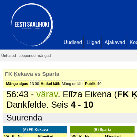
19:18 -
karistus (201 - Kepilöök)
.
21:03 -
värav
. Annija Dārta Dankf
22:16 -
omavärav
. . Seis
1 - 7
25:22 -
värav
. Edith Kerna (
Spart
27:20 -
värav
. Luīze Raseiceva (
Uudised
Liigad
Ajakavad
Ko
Dankfelde. Seis
2 - 8
Üritused
Lõppenud mängud
27:49 -
värav
. Elīza Eikena (
FK 
52:52 -
värav
. Piret Puidak (
Spar
FK Ķekava vs Sparta
55:02 -
värav
. Piret Puidak (
Spar
Mängu algus
13:00
Hetkel käib
Mäng on läbi
Publik
40
56:43 -
värav
. Elīza Eikena (
FK 
Dankfelde. Seis
4 - 10
Suurenda
(A) FK Ķekava
(B) Sparta
VV
K
Nr
Mängijad
VV
K
Nr
Mängijad