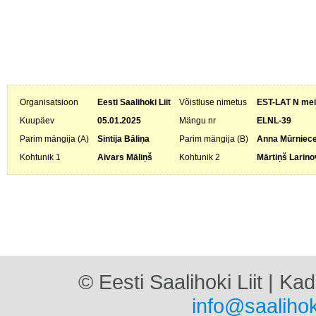
Organisatsioon
Eesti Saalihoki Liit
Võistluse nimetus
EST-LAT N meis
Kuupäev
05.01.2025
Mängu nr
ELNL-39
Parim mängija (A)
Sintija Bāliņa
Parim mängija (B)
Anna Mūrniec
Kohtunik 1
Aivars Māliņš
Kohtunik 2
Mārtiņš Larino
© Eesti Saalihoki Liit | Ka
info@saalihok