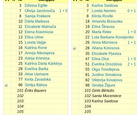
3
Džeina Eglīte
3
Karīna Saidova
7
Olīvija Jarohoviča
1 + 0
7
Loreta Nemiro
0 + 1
8
Sanija Pokkere
8
Klinta Rovīte
10
Dārta Malkava
18
Amanda Bizauska
11
Elizabete Malnača
19
Elīna Štrausa
12
Elena Klaviniusa
20
Marta Reke
1 + 0
13
Elīna Ulme
22
Lota Barkane-Kovaļenko
15
Loreta Vaļģe
26
Anna Mūrniece
1 + 1
16
Katrīna Rone
28
Allana Kolosova
17
Annija Nikolajeva
35
Elizabete Pļaviņa
23
Adrija Krieviņa
47
Elīna Dīce
1 + 0
25
Katrīna Dārta Kārkliņa
51
Evelīna Drozdova
2 + 1
28
Evelīna Barka
55
Olga Timofejeva
33
Alise Upmane
81
Justīne Simakova
77
Keita Zavadska
82
Viktorija Kovaļova
96
Sintija Bāliņa
98
Sindija Žīgure
101
Ēriks Bauers
101
Gints Bērtulis
102
102
Santa Muceniece
103
103
Karīna Saidova
104
104
105
105