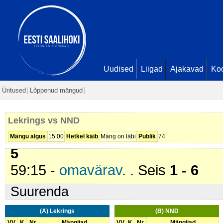
37:55 -
karistus (213 - Käega mä
min
39:31 -
karistus (216 - Liiga palju
2 min
45:42 -
karistus (210 - Takistami
Uudised
Liigad
Ajakavad
Ko
48:16 -
karistus (216 - Liiga palju
Üritused
Lõppenud mängud
(
Lekrings
). 2 min
53:52 -
karistus (201 - Kepilöök)
.
Lekrings vs NND
57:38 -
värav
. Anna Mūrniece (
N
Mängu algus
15:00
Hetkel käib
Mäng on läbi
Publik
74
5
59:15 -
omavärav
. . Seis
1 - 6
Suurenda
(A) Lekrings
(B) NND
VV
K
Nr
Mängijad
VV
K
Nr
Mängijad