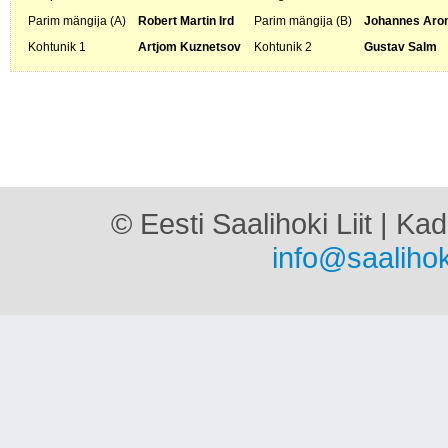
Parim mängija (A)
Robert Martin Ird
Parim mängija (B)
Johannes Aro
Kohtunik 1
Artjom Kuznetsov
Kohtunik 2
Gustav Salm
© Eesti Saalihoki Liit | Ka
info@saalihok