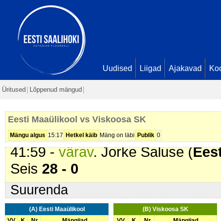
Rohejärv. Seis
23 - 0
36:12 -
värav
. Gregor Fuchs (
Ees
Seis
24 - 0
36:48 -
värav
. Martin Lääniste (
E
Seis
25 - 0
Uudised
Liigad
Ajakavad
Ko
37:30 -
värav
. Silver Kasari (
Eest
Üritused
Lõppenud mängud
Seis
26 - 0
39:10 -
värav
. Gregor Fuchs (
Ees
Eesti Maaülikool vs Viskoosa SK
Ird. Seis
27 - 0
Mängu algus
15:17
Hetkel käib
Mäng on läbi
Publik
0
41:59 -
värav
. Jorke Saluse (
Eest
Seis
28 - 0
Suurenda
(A) Eesti Maaülikool
(B) Viskoosa SK
VV
K
Nr
Mängijad
VV
K
Nr
Mängijad