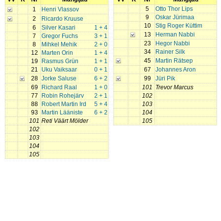
5
Otto Thor Lips
1
Henri Vlassov
9
Oskar Jürimaa
2
Ricardo Kruuse
10
Stig Roger Küttim
6
Silver Kasari
1 + 4
13
Herman Nabbi
7
Gregor Fuchs
3 + 1
23
Hegor Nabbi
8
Mihkel Mehik
2 + 0
34
Rainer Silk
12
Marten Orin
1 + 4
45
Martin Rätsep
19
Rasmus Grün
1 + 1
21
Uku Vaiksaar
0 + 1
67
Johannes Aron
28
Jorke Saluse
6 + 2
99
Jüri Pik
69
Richard Raal
1 + 0
101
Trevor Marcus
77
Robin Rohejärv
2 + 1
102
88
Robert Martin Ird
5 + 4
103
93
Martin Lääniste
6 + 2
104
101
Reti Väärt Mölder
105
102
103
104
105