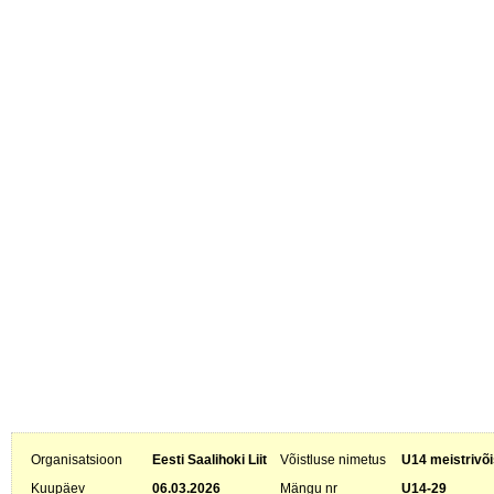
Organisatsioon
Eesti Saalihoki Liit
Võistluse nimetus
U14 meistrivõi
Kuupäev
06.03.2026
Mängu nr
U14-29