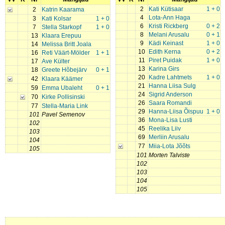
2
Kati Kütisaar
1 + 0
2
Katrin Kaarama
4
Lota-Ann Haga
3
Kati Kolsar
1 + 0
6
Kristi Rickberg
0 + 2
7
Stella Starkopf
1 + 0
8
Melani Arusalu
0 + 1
13
Klaara Erepuu
9
Kädi Keinast
1 + 0
14
Melissa Britt Joala
10
Edith Kerna
0 + 2
16
Reti Väärt-Mölder
1 + 1
11
Piret Puidak
1 + 0
17
Ave Külter
13
Karina Girs
18
Greete Hõbejärv
0 + 1
20
Kadre Lahtmets
1 + 0
42
Klaara Käämer
21
Hanna Liisa Sulg
59
Emma Ubaleht
0 + 1
24
Sigrid Anderson
70
Kirke Pollisinski
26
Saara Romandi
77
Stella-Maria Link
29
Hanna-Liisa Õispuu
1 + 0
101
Pavel Semenov
36
Mona-Lisa Lusti
102
45
Reelika Liiv
103
69
Merliin Arusalu
104
77
Miia-Lota Jõõts
105
101
Morten Talviste
102
103
104
105