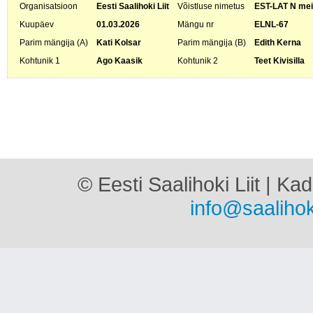
Organisatsioon
Eesti Saalihoki Liit
Võistluse nimetus
EST-LAT N meis
Kuupäev
01.03.2026
Mängu nr
ELNL-67
Parim mängija (A)
Kati Kolsar
Parim mängija (B)
Edith Kerna
Kohtunik 1
Ago Kaasik
Kohtunik 2
Teet Kivisilla
© Eesti Saalihoki Liit | Ka
info@saalihok