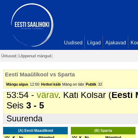
18:26 -
värav
. Hanna-Liisa Õispu
Seis
0 - 2
20:32 -
värav
. Reti Väärt-Mölder 
Ubaleht. Seis
1 - 2
22:00 -
värav
. Kadre Lahtmets (
S
Uudised
Liigad
Ajakavad
Ko
26:49 -
värav
. Piret Puidak (
Spar
Üritused
Lõppenud mängud
44:43 -
värav
. Stella Starkopf (
Ee
Hõbejärv. Seis
2 - 4
Eesti Maaülikool vs Sparta
52:01 -
värav
. Kati Kütisaar (
Spar
Mängu algus
12:00
Hetkel käib
Mäng on läbi
Publik
32
53:54 -
värav
. Kati Kolsar (
Eesti 
Seis
3 - 5
Suurenda
(A) Eesti Maaülikool
(B) Sparta
VV
K
Nr
Mängijad
VV
K
Nr
Mängijad