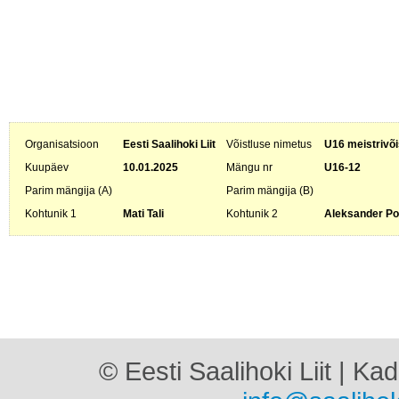
Organisatsioon
Eesti Saalihoki Liit
Võistluse nimetus
U16 meistrivõi
Kuupäev
10.01.2025
Mängu nr
U16-12
Parim mängija (A)
Parim mängija (B)
Kohtunik 1
Mati Tali
Kohtunik 2
Aleksander P
© Eesti Saalihoki Liit | Ka