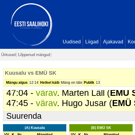
20:07 -
värav
. Hugo Jusar (
EMÜ 
24:50 -
värav
. Laur Lehto (
EMÜ 
29:00 -
värav
. Gustav Läll (
EMÜ 
34:53 -
värav
. Hugo Jusar (
EMÜ 
36:53 -
värav
. Gustav Läll (
EMÜ 
Uudised
Liigad
Ajakavad
Ko
38:42 -
värav
. Gustav Läll (
EMÜ 
Üritused
Lõppenud mängud
42:49 -
värav
. Karl Sebastian Ida
45:11 -
värav
. Oto Malki (
EMÜ S
Kuusalu vs EMÜ SK
45:21 -
värav
. Ruudi Veiram (
EM
Mängu algus
12:14
Hetkel käib
Mäng on läbi
Publik
13
47:04 -
värav
. Marten Läll (
EMÜ 
47:45 -
värav
. Hugo Jusar (
EMÜ 
Suurenda
(A) Kuusalu
(B) EMÜ SK
VV
K
Nr
Mängijad
VV
K
Nr
Mängijad