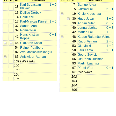
Karl Sebastian
1 + 0
7
Samuel Uiga
11
Idavain
15
Gustav Läll
5 + 1
13
Deliise Dorbek
19
Kristo Kruusmaa
14
Heidi Kivi
30
Hugo Jusar
3 + 0
17
Karl-Marcus Kärvet
1 + 0
39
Adrian Milani
0 + 2
37
Sandra Aun
40
Lennart Lehto
0 + 3
39
Romet Püü
42
Marten Läll
1 + 3
Hans Kristjan
0 + 1
41
48
Kaupo Rajamäe-Volmer
Koppel
49
Ruudi Veiram
2 + 0
46
Uku Aron Kattai
53
Oto Malki
1 + 2
54
Rainer Paalberg
58
Laur Lehto
2 + 1
82
Avo Mattias Kivikangur
60
Georg Suviste
83
Ants Albert Aaman
66
Ott Robin Uusmaa
101
Pille Plakk
93
Martin Lääniste
102
97
Pärtel Väärt
0 + 1
103
101
Reti Väärt
104
102
105
103
104
105