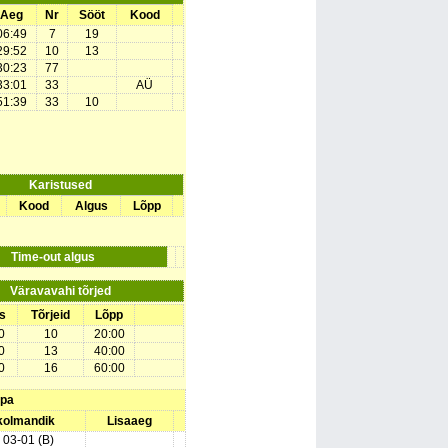
Aeg
Nr
Sööt
Kood
06:49
7
19
29:52
10
13
30:23
77
33:01
33
AÜ
51:39
33
10
Karistused
Kood
Algus
Lõpp
Time-out algus
Väravavahi tõrjed
s
Tõrjeid
Lõpp
0
10
20:00
0
13
40:00
0
16
60:00
upa
 kolmandik
Lisaaeg
) 03-01 (B)