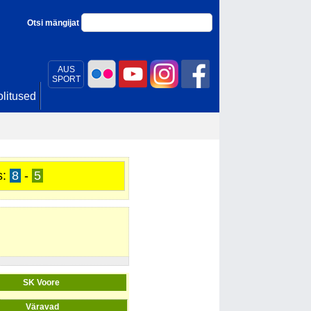
Otsi mängijat
AUS
SPORT
litused
s:
8
-
5
SK Voore
Väravad