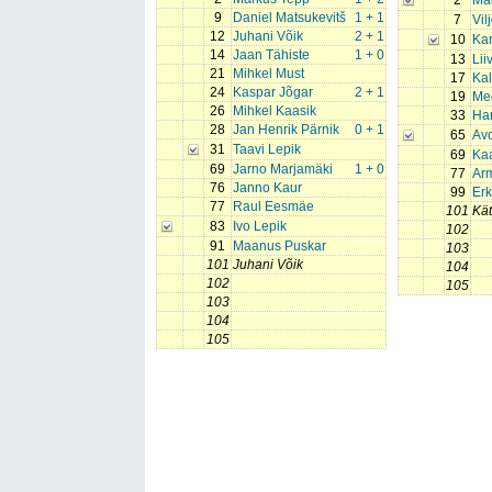
2
Ma
9
Daniel Matsukevitš
1 + 1
7
Vil
12
Juhani Võik
2 + 1
10
Kar
14
Jaan Tähiste
1 + 0
13
Lii
21
Mihkel Must
17
Ka
24
Kaspar Jõgar
2 + 1
19
Me
26
Mihkel Kaasik
33
Han
28
Jan Henrik Pärnik
0 + 1
65
Av
31
Taavi Lepik
69
Ka
69
Jarno Marjamäki
1 + 0
77
Arm
76
Janno Kaur
99
Erk
77
Raul Eesmäe
101
Kät
83
Ivo Lepik
102
91
Maanus Puskar
103
101
Juhani Võik
104
102
105
103
104
105