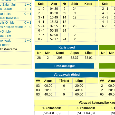
rtin Rebane
Seis
Aeg
Nr
Sööt
Kood
Seis
jo Salumägi
1 + 0
1 - 0
04:30
2
24
2 - 1
li Säärits
1 + 1
2 - 0
06:28
69
9
4 - 2
var Laks
0 + 1
3 - 1
10:49
14
12
4 - 3
lmer Koossalu
4 - 1
15:23
12
4 - 4
elis Ombler
0 + 1
5 - 4
37:55
12
28
6 - 5
s Kristjan Muhel
2 + 0
6 - 4
50:38
24
o Ombler
7 - 5
52:00
9
2
arel Oim
8 - 5
57:17
24
2
o Ivask
1 + 0
i Teder
Karistused
lin Kaarama
Nr
Min
Kood
Algus
Lõpp
Nr
Min
28
2
208
32:37
33:01
Time-out algus
Väravavahi tõrjed
VV
Algus
Tõrjeid
Lõpp
VV
Algu
83
00:00
6
20:00
2
00:0
83
20:00
7
40:00
2
20:0
83
40:00
9
60:00
65
40:0
Väravad kolmandike ka
1. kolmandik
2. kolmandik
3.
(A) 04-01 (B)
(A) 01-03 (B)
(A