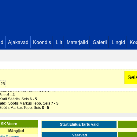
ad
Ajakavad
Koondis
Liit
Materjalid
Galerii
Lingid
Koo
 Söötis Kaspar Jõgar. Seis
1 - 0
d
). Söötis Daniel Matsukevitš. Seis
2 - 0
is Ombler. Seis
2 - 1
Söötis Juhani Võik. Seis
3 - 1
eis
4 - 1
e
aks. Seis
4 - 2
Sei
 Henrik Pärnik (
Start Ehitus/Tartu vald
). 2 min
25
- 4
öötis Jan Henrik Pärnik. Seis
5 - 4
 Seis
6 - 4
 Karli Säärits. Seis
6 - 5
vald
). Söötis Markus Tepp. Seis
7 - 5
 Söötis Markus Tepp. Seis
8 - 5
) SK Voore
Start Ehitus/Tartu vald
Mängijad
Väravad