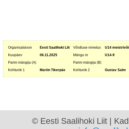
Organisatsioon
Eesti Saalihoki Liit
Võistluse nimetus
U14 meistrivõi
Kuupäev
06.11.2025
Mängu nr
U14-9
Parim mängija (A)
Parim mängija (B)
Kohtunik 1
Martin Tikerpäe
Kohtunik 2
Gustav Salm
© Eesti Saalihoki Liit | Ka