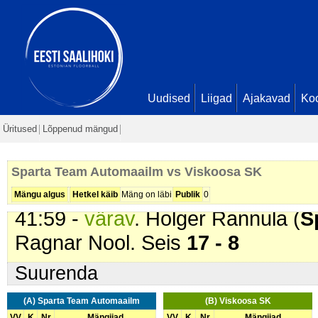
33:37 -
värav
. Roven Patrick Sep
12 - 8
33:43 -
värav
. Holger Rannula (
S
Artur Kuznetsov. Seis
13 - 8
34:41 -
värav
. Holger Rannula (
S
Uudised
Liigad
Ajakavad
Ko
37:26 -
värav
. Eerik Salm (
Spart
Üritused
Lõppenud mängud
Nool. Seis
15 - 8
39:50 -
värav
. Ruuben Rannula (
Sparta Team Automaailm vs Viskoosa SK
Mark Semjonov. Seis
16 - 8
Mängu algus
Hetkel käib
Mäng on läbi
Publik
0
41:59 -
värav
. Holger Rannula (
S
Ragnar Nool. Seis
17 - 8
Suurenda
(A) Sparta Team Automaailm
(B) Viskoosa SK
VV
K
Nr
Mängijad
VV
K
Nr
Mängijad