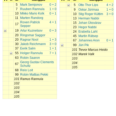
5
Mark Semjonov
0 + 2
5
Otto Thor Lips
4 + 2
7
Ruuben Rannula
1 + 0
9
Oskar Jürimaa
1 + 0
10
Mikko Mario Kolk
0 + 1
10
Stig Roger Küttim
3 + 0
11
Marten Randorg
13
Herman Nabbi
Roven Patrick
4 + 1
15
Johan Üksvärav
17
Sepper
23
Hegor Nabbi
19
Artur Kuznetsov
0 + 3
24
Erabella Laht
20
Ringomar Saggor
45
Martin Rätsep
20
Ragnar Nool
1 + 3
67
Johannes Aron
0 + 1
30
Jakob Reichmann
3 + 0
99
Jüri Pik
37
Eerik Salm
1 + 1
101
Trevor Marcus Heido
55
Holger Rannula
7 + 1
102
Marek Valk
63
Robin Saaron
103
Georg Gustav Clements
104
67
Schultz
105
68
Reio Loit
99
Robin Mattias Pekki
101
Ramus Rannula
102
103
104
105