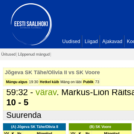
Markus Aleksander Teppan. Sei
49:48 -
karistus (201 - Kepilöök)
.
II
). 2 min
54:49 -
värav
. Markus-Lion Räits
Kert Kristjan Kukk. Seis
8 - 5
Uudised
Liigad
Ajakavad
Ko
55:45 -
karistus (210 - Takistami
Üritused
Lõppenud mängud
min
57:08 -
värav
. Kert Kristjan Kukk 
Jõgeva SK Tähe/Olivia II vs SK Voore
Markus-Lion Räitsak. Seis
9 - 5
Mängu algus
19:30
Hetkel käib
Mäng on läbi
Publik
73
59:32 -
värav
. Markus-Lion Räits
10 - 5
Suurenda
(A) Jõgeva SK Tähe/Olivia II
(B) SK Voore
VV
K
Nr
Mängijad
VV
K
Nr
Mängijad