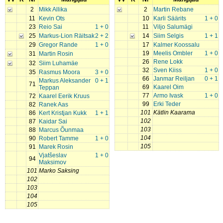
2
Mikk Allika
2
Martin Rebane
11
Kevin Ots
10
Karli Säärits
1 + 0
23
Reio Sai
1 + 0
11
Viljo Salumägi
25
Markus-Lion Räitsak
2 + 2
14
Siim Selgis
1 + 1
29
Gregor Rande
1 + 0
17
Kalmer Koossalu
19
Meelis Ombler
1 + 0
31
Martin Rosin
26
Rene Lokk
32
Siim Luhamäe
32
Sven Kiiss
1 + 0
35
Rasmus Moora
3 + 0
66
Janmar Reiljan
0 + 1
Markus Aleksander
0 + 1
71
69
Kaarel Oim
Teppan
77
Armo Ivask
1 + 0
72
Kaarel Eerik Kruus
99
Erki Teder
82
Ranek Aas
101
Kätlin Kaarama
86
Kert Kristjan Kukk
1 + 1
102
87
Kaidar Sai
103
88
Marcus Õunmaa
104
90
Robert Tamme
1 + 0
105
91
Marek Rosin
Vjatšeslav
1 + 0
94
Maksimov
101
Marko Saksing
102
103
104
105