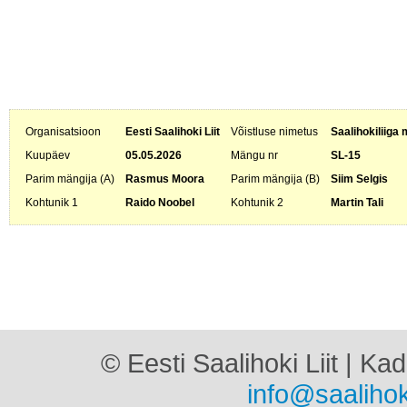
Organisatsioon
Eesti Saalihoki Liit
Võistluse nimetus
Saalihokiliiga 
Kuupäev
05.05.2026
Mängu nr
SL-15
Parim mängija (A)
Rasmus Moora
Parim mängija (B)
Siim Selgis
Kohtunik 1
Raido Noobel
Kohtunik 2
Martin Tali
© Eesti Saalihoki Liit | Ka
info@saalihok