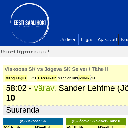
49:25 -
karistus (208 - Jõuline 
(
Jõgeva SK Selver / Tähe II
). 2
49:26 -
värav
. Ken Pähn (
Viskoo
49:49 -
värav
. Erik Vadi (
Jõgeva S
Einamann. Seis
7 - 8
Uudised
Liigad
Ajakavad
Ko
53:23 -
värav
. Sven Uue (
Jõgeva 
Üritused
Lõppenud mängud
Virkus. Seis
7 - 9
55:02 -
värav
. Andre Padu (
Visk
Viskoosa SK vs Jõgeva SK Selver / Tähe II
- 9
Mängu algus
16:41
Hetkel käib
Mäng on läbi
Publik
48
58:02 -
värav
. Sander Lehtme (
Jõ
10
Suurenda
(A) Viskoosa SK
(B) Jõgeva SK Selver / Tähe II
VV
K
Nr
Mängijad
VV
K
Nr
Mängijad