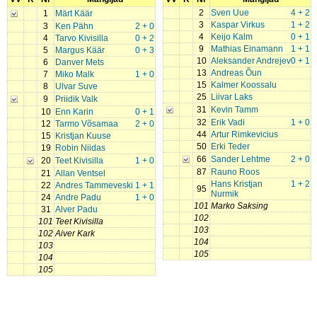
2
Sven Uue
4 + 2
1
Märt Käär
3
Kaspar Virkus
1 + 2
3
Ken Pähn
2 + 0
4
Keijo Kalm
0 + 1
4
Tarvo Kivisilla
0 + 2
9
Mathias Einamann
1 + 1
5
Margus Käär
0 + 3
10
Aleksander Andrejev
0 + 1
6
Danver Mets
13
Andreas Õun
7
Miko Malk
1 + 0
15
Kalmer Koossalu
8
Ulvar Suve
25
Liivar Laks
9
Priidik Valk
31
Kevin Tamm
10
Enn Karin
0 + 1
32
Erik Vadi
1 + 0
12
Tarmo Võsamaa
2 + 0
44
Artur Rimkevicius
15
Kristjan Kuuse
50
Erki Teder
19
Robin Niidas
66
Sander Lehtme
2 + 0
20
Teet Kivisilla
1 + 0
87
Rauno Roos
21
Allan Ventsel
Hans Kristjan
1 + 2
22
Andres Tammeveski
1 + 1
95
Nurmik
24
Andre Padu
1 + 0
101
Marko Saksing
31
Alver Padu
102
101
Teet Kivisilla
103
102
Aiver Kark
104
103
105
104
105