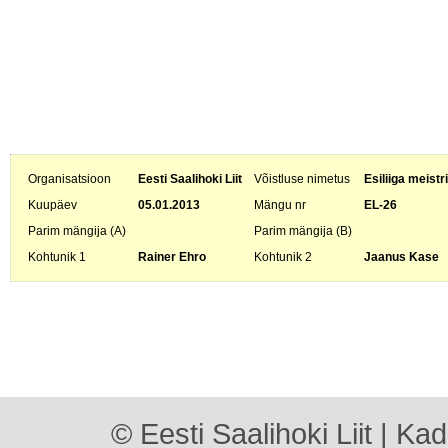
Organisatsioon
Eesti Saalihoki Liit
Võistluse nimetus
Esiliiga meistr
Kuupäev
05.01.2013
Mängu nr
EL-26
Parim mängija (A)
Parim mängija (B)
Kohtunik 1
Rainer Ehro
Kohtunik 2
Jaanus Kase
© Eesti Saalihoki Liit | Ka