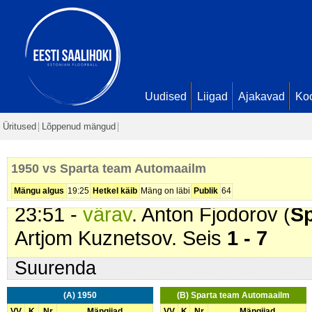
13:18 -
värav
. Oliver Savi (
Spart
Vaha. Seis
0 - 3
16:05 -
värav
. Sander Savi (
Spar
Savi. Seis
0 - 4
17:50 -
värav
. Sander Savi (
Spar
Uudised
Liigad
Ajakavad
Ko
Vaha. Seis
0 - 5
Üritused
Lõppenud mängud
20:44 -
värav
. Kennet Vaha (
Spa
Tikerpäe. Seis
0 - 6
1950 vs Sparta team Automaailm
21:23 -
värav
. Toomas Peterson (
Mängu algus
19:25
Hetkel käib
Mäng on läbi
Publik
64
23:51 -
värav
. Anton Fjodorov (
Sp
Artjom Kuznetsov. Seis
1 - 7
Suurenda
(A) 1950
(B) Sparta team Automaailm
VV
K
Nr
Mängijad
VV
K
Nr
Mängijad