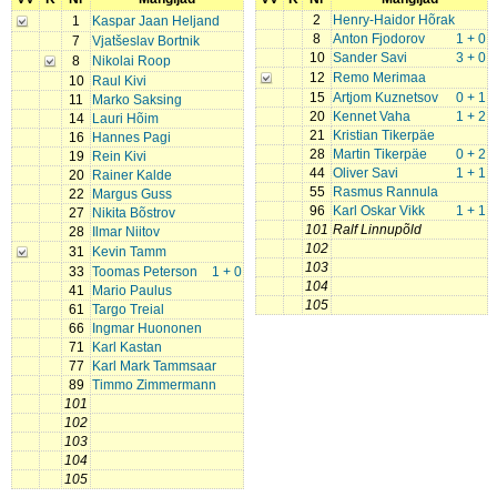
2
Henry-Haidor Hõrak
1
Kaspar Jaan Heljand
8
Anton Fjodorov
1 + 0
7
Vjatšeslav Bortnik
10
Sander Savi
3 + 0
8
Nikolai Roop
12
Remo Merimaa
10
Raul Kivi
15
Artjom Kuznetsov
0 + 1
11
Marko Saksing
20
Kennet Vaha
1 + 2
14
Lauri Hõim
21
Kristian Tikerpäe
16
Hannes Pagi
28
Martin Tikerpäe
0 + 2
19
Rein Kivi
44
Oliver Savi
1 + 1
20
Rainer Kalde
55
Rasmus Rannula
22
Margus Guss
96
Karl Oskar Vikk
1 + 1
27
Nikita Bõstrov
101
Ralf Linnupõld
28
Ilmar Niitov
102
31
Kevin Tamm
103
33
Toomas Peterson
1 + 0
104
41
Mario Paulus
105
61
Targo Treial
66
Ingmar Huononen
71
Karl Kastan
77
Karl Mark Tammsaar
89
Timmo Zimmermann
101
102
103
104
105