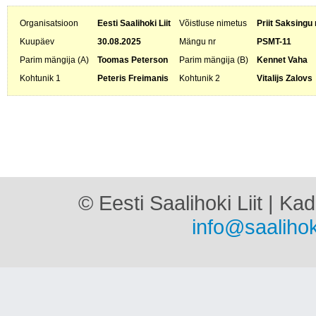
Organisatsioon
Eesti Saalihoki Liit
Võistluse nimetus
Priit Saksingu
Kuupäev
30.08.2025
Mängu nr
PSMT-11
Parim mängija (A)
Toomas Peterson
Parim mängija (B)
Kennet Vaha
Kohtunik 1
Peteris Freimanis
Kohtunik 2
Vitalijs Zalovs
© Eesti Saalihoki Liit | Ka
info@saalihok