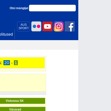
Otsi mängijat
AUS
SPORT
litused
s:
20
-
1
Viskoosa SK
Väravad