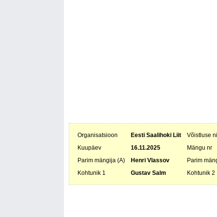
Organisatsioon
Eesti Saalihoki Liit
Võistluse 
Kuupäev
16.11.2025
Mängu nr
Parim mängija (A)
Henri Vlassov
Parim mäng
Kohtunik 1
Gustav Salm
Kohtunik 2