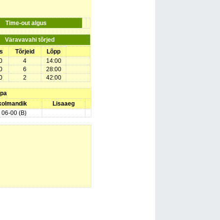
Time-out algus
Väravavahi tõrjed
s
Tõrjeid
Lõpp
0
4
14:00
0
6
28:00
0
2
42:00
upa
 kolmandik
Lisaaeg
) 06-00 (B)