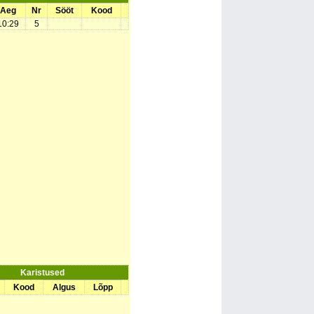
Aeg
Nr
Sööt
Kood
10:29
5
Karistused
Kood
Algus
Lõpp