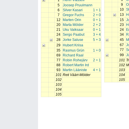
1
Henri Vlassov
9
O
5
Joosep Pruulmann
10
S
6
Silver Kasari
1 + 1
13
H
7
Gregor Fuchs
2 + 0
12
Marten Orin
0 + 1
15
J
20
Marta Mölder
2 + 2
23
H
21
Uku Vaiksaar
0 + 1
24
E
24
Sergo Paabut
3 + 4
34
R
28
Jorke Saluse
5 + 3
45
M
67
J
29
Hubert Kriisa
77
S
35
Rasmus Grün
1 + 0
99
Jü
69
Richard Raal
77
Robin Rohejärv
2 + 1
101
T
88
Robert Martin Ird
102
M
93
Martin Lääniste
4 + 1
103
101
Reti Väärt-Mölder
104
102
105
103
104
105