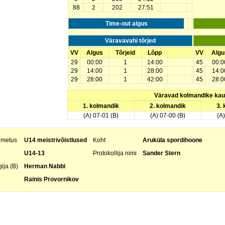
88
2
202
27:51
Time-out algus
Väravavahi tõrjed
VV
Algus
Tõrjeid
Lõpp
VV
Algu
29
00:00
1
14:00
45
00:0
29
14:00
1
28:00
45
14:0
29
28:00
1
42:00
45
28:0
Väravad kolmandike ka
1. kolmandik
2. kolmandik
3.
(A) 07-01 (B)
(A) 07-00 (B)
(A
nimetus
U14 meistrivõistlused
Koht
Aruküla spordihoone
U14-13
Protokollija nimi
Sander Stern
ija (B)
Herman Nabbi
Rainis Provornikov