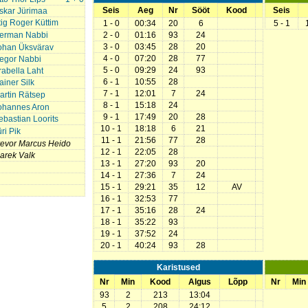
Seis
Aeg
Nr
Sööt
Kood
Seis
skar Jürimaa
tig Roger Küttim
1 - 0
00:34
20
6
5 - 1
erman Nabbi
2 - 0
01:16
93
24
3 - 0
03:45
28
20
ohan Üksvärav
4 - 0
07:20
28
77
egor Nabbi
5 - 0
09:29
24
93
rabella Laht
6 - 1
10:55
28
ainer Silk
7 - 1
12:01
7
24
artin Rätsep
8 - 1
15:18
24
ohannes Aron
9 - 1
17:49
20
28
ebastian Loorits
10 - 1
18:18
6
21
ri Pik
11 - 1
21:56
77
28
revor Marcus Heido
12 - 1
22:05
28
arek Valk
13 - 1
27:20
93
20
14 - 1
27:36
7
24
15 - 1
29:21
35
12
AV
16 - 1
32:53
77
17 - 1
35:16
28
24
18 - 1
35:22
93
19 - 1
37:52
24
20 - 1
40:24
93
28
Karistused
Nr
Min
Kood
Algus
Lõpp
Nr
Min
93
2
213
13:04
5
2
208
24:12