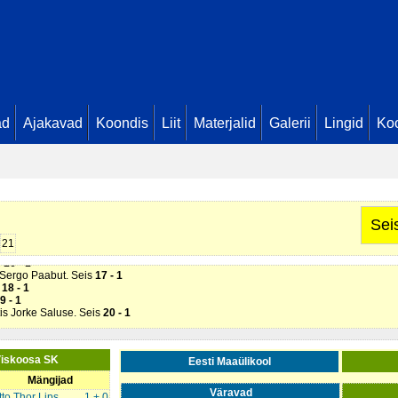
 Silver Kasari. Seis
1 - 0
tis Sergo Paabut. Seis
2 - 0
s Marta Mölder. Seis
3 - 0
s Robin Rohejärv. Seis
4 - 0
s Martin Lääniste. Seis
5 - 0
- 1
s Sergo Paabut. Seis
7 - 1
ad
Ajakavad
Koondis
Liit
Materjalid
Galerii
Lingid
Koo
Eesti Maaülikool
). 2 min
 - 1
s Jorke Saluse. Seis
9 - 1
 Uku Vaiksaar. Seis
10 - 1
tis Jorke Saluse. Seis
11 - 1
 - 1
sep Pruulmann (
Eesti Maaülikool
). 2 min
tis Marta Mölder. Seis
13 - 1
Sei
s Sergo Paabut. Seis
14 - 1
d (
Eesti Maaülikool
). 2 min
21
s Marten Orin. Seis
15 - 1
s
16 - 1
s Sergo Paabut. Seis
17 - 1
s
18 - 1
9 - 1
tis Jorke Saluse. Seis
20 - 1
Viskoosa SK
Eesti Maaülikool
Mängijad
Väravad
tto Thor Lips
1 + 0