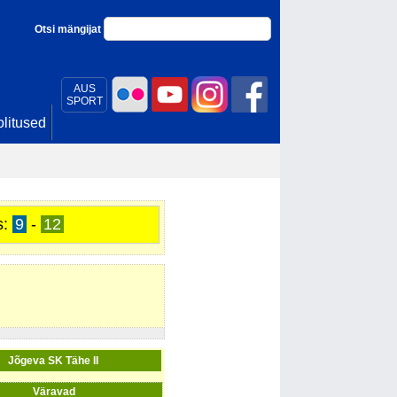
Otsi mängijat
AUS
SPORT
litused
s:
9
-
12
Jõgeva SK Tähe II
Väravad