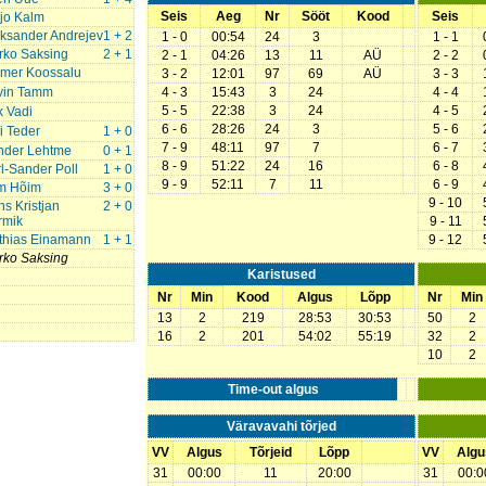
Seis
Aeg
Nr
Sööt
Kood
Seis
jo Kalm
ksander Andrejev
1 + 2
1 - 0
00:54
24
3
1 - 1
rko Saksing
2 + 1
2 - 1
04:26
13
11
AÜ
2 - 2
lmer Koossalu
3 - 2
12:01
97
69
AÜ
3 - 3
vin Tamm
4 - 3
15:43
3
24
4 - 4
5 - 5
22:38
3
24
4 - 5
k Vadi
6 - 6
28:26
24
3
5 - 6
i Teder
1 + 0
7 - 9
48:11
97
7
6 - 7
nder Lehtme
0 + 1
8 - 9
51:22
24
16
6 - 8
l-Sander Poll
1 + 0
9 - 9
52:11
7
11
6 - 9
im Hõim
3 + 0
9 - 10
s Kristjan
2 + 0
rmik
9 - 11
thias Einamann
1 + 1
9 - 12
rko Saksing
Karistused
Nr
Min
Kood
Algus
Lõpp
Nr
Min
13
2
219
28:53
30:53
50
2
16
2
201
54:02
55:19
32
2
10
2
Time-out algus
Väravavahi tõrjed
VV
Algus
Tõrjeid
Lõpp
VV
Algu
31
00:00
11
20:00
31
00:0