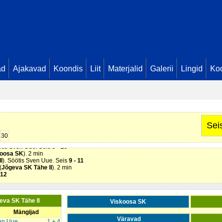
ri Kängsepp. Seis
1 - 0
 Sven Uue. Seis
1 - 1
 Tähe II
). 2 min
 Mario Volmerson. Seis
2 - 1
 Sander Lehtme. Seis
2 - 2
eva SK Tähe II
). 2 min
et Kivisilla. Seis
3 - 2
 3
 Andre Padu. Seis
4 - 3
 4
ad
Ajakavad
Koondis
Liit
Materjalid
Galerii
Lingid
Koo
Söötis Aleksander Andrejev. Seis
4 - 5
 Andre Padu. Seis
5 - 5
I
). Söötis Aleksander Andrejev. Seis
5 - 6
ri Kängsepp. Seis
6 - 6
a (
Viskoosa SK
). 2 min
I
). Söötis Mathias Einamann. Seis
6 - 7
. Söötis Marko Saksing . Seis
6 - 8
ötis Sven Uue. Seis
6 - 9
Sei
en Pähn. Seis
7 - 9
mur Rajang. Seis
8 - 9
30
 Volmerson. Seis
9 - 9
ötis Sven Uue. Seis
9 - 10
koosa SK
). 2 min
I
). Söötis Sven Uue. Seis
9 - 11
(
Jõgeva SK Tähe II
). 2 min
 12
eva SK Tähe II
Viskoosa SK
Mängijad
Väravad
en Uue
1 + 4