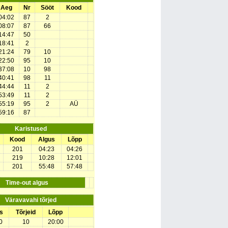
Aeg
Nr
Sööt
Kood
04:02
87
2
08:07
87
66
14:47
50
18:41
2
21:24
79
10
22:50
95
10
37:08
10
98
40:41
98
11
44:44
11
2
53:49
11
2
55:19
95
2
AÜ
59:16
87
Karistused
Kood
Algus
Lõpp
201
04:23
04:26
219
10:28
12:01
201
55:48
57:48
Time-out algus
Väravavahi tõrjed
s
Tõrjeid
Lõpp
0
10
20:00