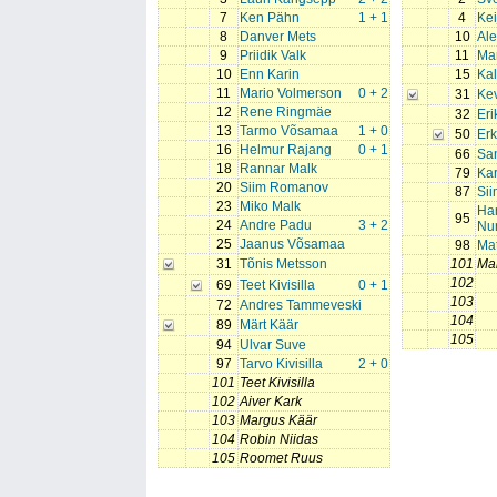
7
Ken Pähn
1 + 1
4
Kei
8
Danver Mets
10
Ale
9
Priidik Valk
11
Ma
10
Enn Karin
15
Ka
11
Mario Volmerson
0 + 2
31
Ke
12
Rene Ringmäe
32
Eri
13
Tarmo Võsamaa
1 + 0
50
Erk
16
Helmur Rajang
0 + 1
66
Sa
18
Rannar Malk
79
Kar
20
Siim Romanov
87
Si
23
Miko Malk
Han
95
24
Andre Padu
3 + 2
Nu
25
Jaanus Võsamaa
98
Ma
31
Tõnis Metsson
101
Ma
102
69
Teet Kivisilla
0 + 1
103
72
Andres Tammeveski
104
89
Märt Käär
105
94
Ulvar Suve
97
Tarvo Kivisilla
2 + 0
101
Teet Kivisilla
102
Aiver Kark
103
Margus Käär
104
Robin Niidas
105
Roomet Ruus