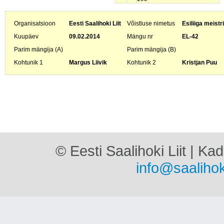
Organisatsioon
Eesti Saalihoki Liit
Võistluse nimetus
Esiliiga meistr
Kuupäev
09.02.2014
Mängu nr
EL-42
Parim mängija (A)
Parim mängija (B)
Kohtunik 1
Margus Liivik
Kohtunik 2
Kristjan Puu
© Eesti Saalihoki Liit | Ka
info@saalihok