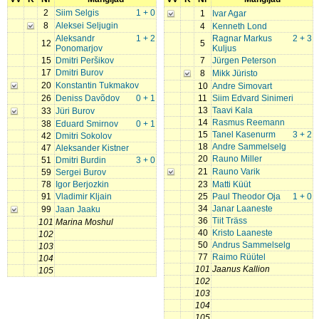
2
Siim Selgis
1 + 0
1
Ivar Agar
8
Aleksei Seljugin
4
Kenneth Lond
Aleksandr
1 + 2
Ragnar Markus
2 + 3
12
5
Ponomarjov
Kuljus
15
Dmitri Peršikov
7
Jürgen Peterson
17
Dmitri Burov
8
Mikk Jüristo
20
Konstantin Tukmakov
10
Andre Simovart
26
Deniss Davõdov
0 + 1
11
Siim Edvard Sinimeri
13
Taavi Kala
33
Jüri Burov
14
Rasmus Reemann
38
Eduard Smirnov
0 + 1
15
Tanel Kasenurm
3 + 2
42
Dmitri Sokolov
18
Andre Sammelselg
47
Aleksander Kistner
20
Rauno Miller
51
Dmitri Burdin
3 + 0
21
Rauno Varik
59
Sergei Burov
78
Igor Berjozkin
23
Matti Küüt
91
Vladimir Kljain
25
Paul Theodor Oja
1 + 0
34
Janar Laaneste
99
Jaan Jaaku
36
Tiit Träss
101
Marina Moshul
40
Kristo Laaneste
102
50
Andrus Sammelselg
103
77
Raimo Rüütel
104
101
Jaanus Kallion
105
102
103
104
105