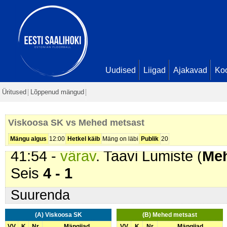
21:40 -
värav
. Rando Hallik (
Vis
- 0
26:01 -
Ebaõnnestunud karistusv
29:35 -
karistus (202 - Kepi suru
min
Uudised
Liigad
Ajakavad
Ko
37:41 -
karistus (203 - Kepi tõstm
Üritused
Lõppenud mängud
min
39:55 -
karistus (202 - Kepi suru
Viskoosa SK vs Mehed metsast
min
Mängu algus
12:00
Hetkel käib
Mäng on läbi
Publik
20
41:54 -
värav
. Taavi Lumiste (
Meh
Seis
4 - 1
Suurenda
(A) Viskoosa SK
(B) Mehed metsast
VV
K
Nr
Mängijad
VV
K
Nr
Mängijad