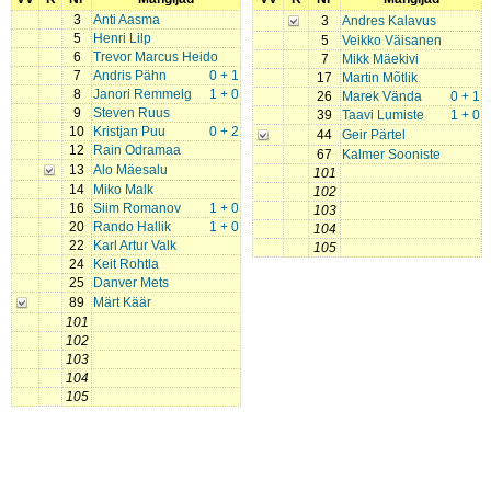
3
Anti Aasma
3
Andres Kalavus
5
Henri Lilp
5
Veikko Väisanen
6
Trevor Marcus Heido
7
Mikk Mäekivi
7
Andris Pähn
0 + 1
17
Martin Mõtlik
8
Janori Remmelg
1 + 0
26
Marek Vända
0 + 1
9
Steven Ruus
39
Taavi Lumiste
1 + 0
10
Kristjan Puu
0 + 2
44
Geir Pärtel
12
Rain Odramaa
67
Kalmer Sooniste
13
Alo Mäesalu
101
14
Miko Malk
102
16
Siim Romanov
1 + 0
103
20
Rando Hallik
1 + 0
104
22
Karl Artur Valk
105
24
Keit Rohtla
25
Danver Mets
89
Märt Käär
101
102
103
104
105