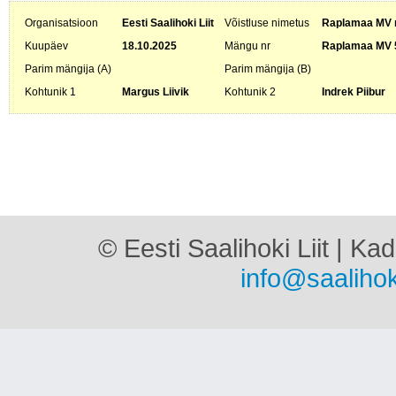
Organisatsioon
Eesti Saalihoki Liit
Võistluse nimetus
Raplamaa MV m
Kuupäev
18.10.2025
Mängu nr
Raplamaa MV 
Parim mängija (A)
Parim mängija (B)
Kohtunik 1
Margus Liivik
Kohtunik 2
Indrek Piibur
© Eesti Saalihoki Liit | Ka
info@saalihok