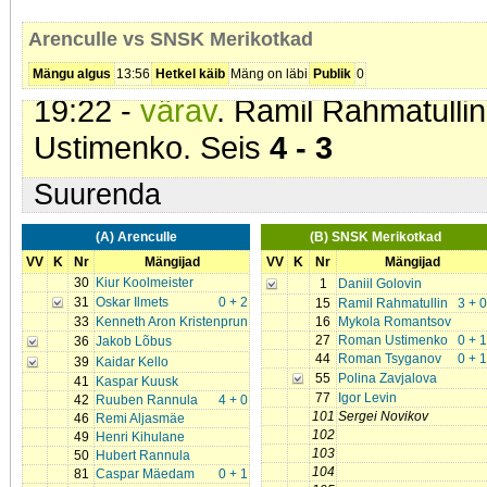
3 - 2
Arenculle vs SNSK Merikotkad
18:17 -
värav
. Ruuben Rannula 
Mängu algus
13:56
Hetkel käib
Mäng on läbi
Publik
0
19:22 -
värav
. Ramil Rahmatullin
Ustimenko. Seis
4 - 3
Suurenda
(A) Arenculle
(B) SNSK Merikotkad
VV
K
Nr
Mängijad
VV
K
Nr
Mängijad
30
Kiur Koolmeister
1
Daniil Golovin
31
Oskar Ilmets
0 + 2
15
Ramil Rahmatullin
3 + 0
33
Kenneth Aron Kristenprun
16
Mykola Romantsov
27
Roman Ustimenko
0 + 1
36
Jakob Lõbus
44
Roman Tsyganov
0 + 1
39
Kaidar Kello
55
Polina Zavjalova
41
Kaspar Kuusk
77
Igor Levin
42
Ruuben Rannula
4 + 0
101
Sergei Novikov
46
Remi Aljasmäe
102
49
Henri Kihulane
103
50
Hubert Rannula
104
81
Caspar Mäedam
0 + 1