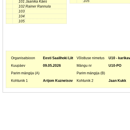
105
101
Jaanika Käes
102
Rainer Rannula
103
104
105
Organisatsioon
Eesti Saalihoki Liit
Võistluse nimetus
U10 - karika
Kuupäev
09.05.2026
Mängu nr
U10-PO
Parim mängija (A)
Parim mängija (B)
Kohtunik 1
Artjom Kuznetsov
Kohtunik 2
Jaan Kukk