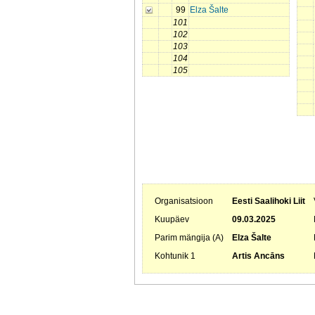
99
Elza Šalte
101
102
103
104
105
Organisatsioon
Eesti Saalihoki Liit
Kuupäev
09.03.2025
Parim mängija (A)
Elza Šalte
Kohtunik 1
Artis Ancāns