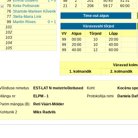
59
Emma Ubaleht
1 + 0
98
2
201
50:45
51:51
70
Kirke Pollisinski
21
2
208
59:17
60:00
76
Sharlote-Marleen Kõverik
Time-out algus
77
Stella-Maria Link
99
Marilin Riives
0 + 1
Väravavahi tõrjed
101
102
VV
Algus
Tõrjeid
Lõpp
103
99
00:00
10
20:00
104
99
20:00
10
40:00
105
99
40:00
12
60:00
Väravad kolm
1. kolmandik
2. kolmandik
Võistluse nimetus
EST-LAT N meistrivõistlused
Koht
Kocēnu spo
Mängu nr
ELPM - 1
Protokollija nimi
Daniela Da
Parim mängija (B)
Reti Väärt-Mölder
Kohtunik 2
Miks Radvils