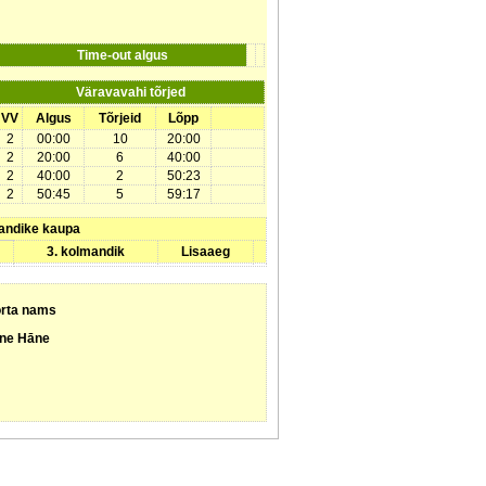
Time-out algus
Väravavahi tõrjed
VV
Algus
Tõrjeid
Lõpp
2
00:00
10
20:00
2
20:00
6
40:00
2
40:00
2
50:23
2
50:45
5
59:17
andike kaupa
3. kolmandik
Lisaaeg
rta nams
fne Hāne