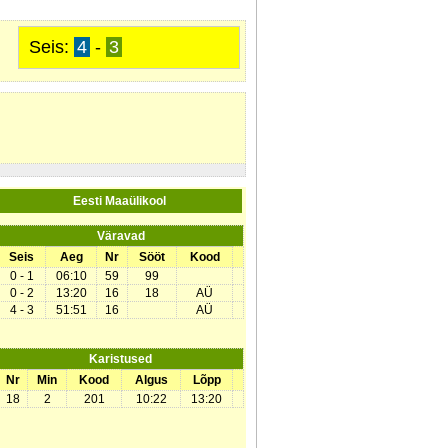
Seis:
4
-
3
Eesti Maaülikool
Väravad
Seis
Aeg
Nr
Sööt
Kood
0 - 1
06:10
59
99
0 - 2
13:20
16
18
AÜ
4 - 3
51:51
16
AÜ
Karistused
Nr
Min
Kood
Algus
Lõpp
18
2
201
10:22
13:20