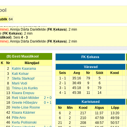
manta Bērziņa (
FK Ķekava
). 2 min
ülikool
). Söötis Greete Hõbejärv. Seis
0 - 2
ool
FK Ķekava
). Söötis Enija Kalniņa. Seis
1 - 1
a
). Söötis Samanta Bērziņa. Seis
2 - 1
a
). Söötis Kristiāna Elizabete Krūmiņa. Seis
3 - 1
ublik
64
 Söötis Nora Zvirbule. Seis
4 - 1
ta Bērziņa (
FK Ķekava
). 2 min
amine)
. Annija Dārta Dankfelde (
FK Ķekava
). 2 min
e (
FK Ķekava
). 2 min
ülikool
). Seis
4 - 3
amine)
. Annija Dārta Dankfelde (
FK Ķekava
). 2 min
(B) Eesti Maaülikool
FK Ķekava
K
Nr
Mängijad
Väravad
2
Katrin Kaarama
Seis
Aeg
Nr
Sööt
Kood
3
Kati Kolsar
1 - 1
35:16
79
5
7
Stella Starkopf
2 - 1
36:49
9
6
8
Marii Vodi
3 - 1
45:18
9
79
11
Triinu-Liis Kuriks
4 - 1
45:38
11
14
13
Klaara Erepuu
16
Reti Väärt-Mölder
2 + 0
Karistused
18
Greete Hõbejärv
0 + 1
20
Heile-Liise Roone
Nr
Min
Kood
Algus
Lõpp
42
Klaara Käämer
6
2
217
11:37
13:20
44
Pille Arro
6
2
210
47:59
49:59
46
Kertu Pollisinski
21
2
208
48:57
50:57