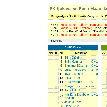
11:37 -
karistus (217 - Korduvad vead)
. Sa
13:20 -
värav
. Reti Väärt-Mölder (
Eesti Maa
FK Ķekava vs Eesti Maaülik
35:16 -
värav
. Kristiāna Elizabete Krūmiņa (
36:49 -
värav
. Luīze Raseiceva (
FK Ķekav
45:18 -
värav
. Luīze Raseiceva (
FK Ķekav
Mängu algus
Hetkel käib
Mäng on läbi
P
45:38 -
värav
. Ieva Bušmane (
FK Ķekava
).
47:59 -
karistus (210 - Takistamine)
. Saman
48:57 -
karistus (208 - Jõuline mäng/kukut
50:45 -
karistus (201 - Kepilöök)
. Liene Leit
51:51 -
värav
. Reti Väärt-Mölder (
Eesti Maa
59:17 -
karistus (208 - Jõuline mäng/kukut
Suurenda
(A) FK Ķekava
VV
K
Nr
Mängijad
VV
3
Elīna Drēziņa
5
Enija Kalniņa
0 + 1
6
Samanta Bērziņa
0 + 1
9
Luīze Raseiceva
2 + 0
11
Ieva Bušmane
1 + 0
13
Elīza Eikena
14
Nora Zvirbule
0 + 1
21
Annija Dārta Dankfelde
35
Evija Birkhāne
Kristiāna Elizabete
1 + 1
79
Krūmiņa
96
Jolanta Pone
98
Liene Leite