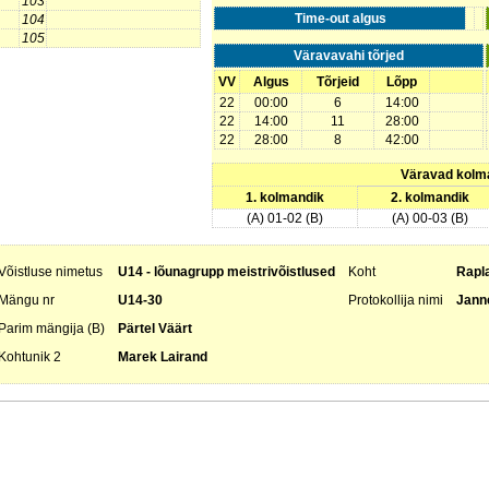
103
Time-out algus
104
105
Väravavahi tõrjed
VV
Algus
Tõrjeid
Lõpp
22
00:00
6
14:00
22
14:00
11
28:00
22
28:00
8
42:00
Väravad kolm
1. kolmandik
2. kolmandik
(A) 01-02 (B)
(A) 00-03 (B)
Võistluse nimetus
U14 - lõunagrupp meistrivõistlused
Koht
Rapla
Mängu nr
U14-30
Protokollija nimi
Jann
Parim mängija (B)
Pärtel Väärt
Kohtunik 2
Marek Lairand