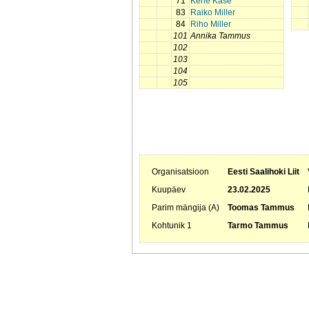
71
Kene Kase
83
Raiko Miller
84
Riho Miller
101
Annika Tammus
102
103
104
105
Organisatsioon
Eesti Saalihoki Liit
Kuupäev
23.02.2025
Parim mängija (A)
Toomas Tammus
Kohtunik 1
Tarmo Tammus