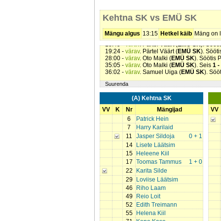
Kehtna SK vs EMÜ SK
04:18 -
värav
. Kristo Kruusmaa (
EMÜ SK
).
10:59 -
värav
. Toomas Tammus (
Kehtna S
Mängu algus
13:15
Hetkel käib
Mäng on l
13:15 -
värav
. Oto Malki (
EMÜ SK
). Söötis 
18:45 -
värav
. Pärtel Väärt (
EMÜ SK
). Sööt
19:24 -
värav
. Pärtel Väärt (
EMÜ SK
). Sööt
28:00 -
värav
. Oto Malki (
EMÜ SK
). Söötis 
35:05 -
värav
. Oto Malki (
EMÜ SK
). Seis
1 -
36:02 -
värav
. Samuel Uiga (
EMÜ SK
). Söö
Suurenda
(A) Kehtna SK
VV
K
Nr
Mängijad
VV
6
Patrick Hein
7
Harry Karilaid
11
Jasper Sildoja
0 + 1
14
Lisete Läätsim
15
Heleene Kiil
17
Toomas Tammus
1 + 0
22
Karita Silde
29
Loviise Läätsim
46
Riho Laam
49
Reio Loit
52
Edith Treimann
55
Helena Kiil