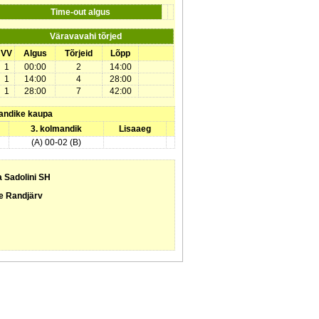
Time-out algus
Väravavahi tõrjed
VV
Algus
Tõrjeid
Lõpp
1
00:00
2
14:00
1
14:00
4
28:00
1
28:00
7
42:00
andike kaupa
3. kolmandik
Lisaaeg
(A) 00-02 (B)
 Sadolini SH
e Randjärv