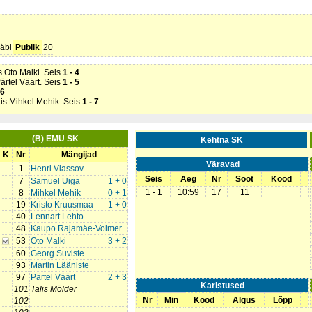
 Söötis Pärtel Väärt. Seis
0 - 1
K
). Söötis Jasper Sildoja. Seis
1 - 1
äbi
Publik
20
Pärtel Väärt. Seis
1 - 2
is Oto Malki. Seis
1 - 3
is Oto Malki. Seis
1 - 4
Pärtel Väärt. Seis
1 - 5
 6
tis Mihkel Mehik. Seis
1 - 7
(B) EMÜ SK
Kehtna SK
K
Nr
Mängijad
Väravad
1
Henri Vlassov
Seis
Aeg
Nr
Sööt
Kood
7
Samuel Uiga
1 + 0
1 - 1
10:59
17
11
8
Mihkel Mehik
0 + 1
19
Kristo Kruusmaa
1 + 0
40
Lennart Lehto
48
Kaupo Rajamäe-Volmer
53
Oto Malki
3 + 2
60
Georg Suviste
93
Martin Lääniste
97
Pärtel Väärt
2 + 3
Karistused
101
Talis Mölder
Nr
Min
Kood
Algus
Lõpp
102