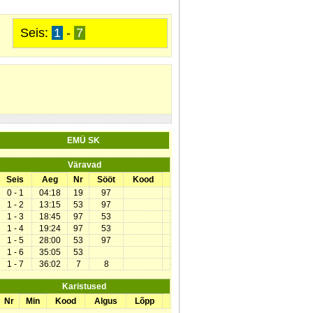
Seis:
1
-
7
EMÜ SK
Väravad
Seis
Aeg
Nr
Sööt
Kood
0 - 1
04:18
19
97
1 - 2
13:15
53
97
1 - 3
18:45
97
53
1 - 4
19:24
97
53
1 - 5
28:00
53
97
1 - 6
35:05
53
1 - 7
36:02
7
8
Karistused
Nr
Min
Kood
Algus
Lõpp