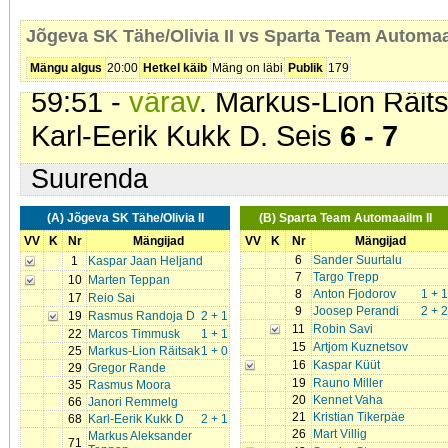
55:17 -
karistus (208 - Jõuline 
Jõgeva SK Tähe/Olivia II vs Sparta Team Automaa
Team Automaailm II
). 2 min
Mängu algus
20:00
Hetkel käib
Mäng on läbi
Publik
179
59:51 -
värav
. Markus-Lion Räits
Karl-Eerik Kukk D. Seis
6 - 7
Suurenda
(A) Jõgeva SK Tähe/Olivia II
(B) Sparta Team Automaailm II
VV
K
Nr
Mängijad
VV
K
Nr
Mängijad
6
Sander Suurtalu
1
Kaspar Jaan Heljand
7
Targo Trepp
10
Marten Teppan
8
Anton Fjodorov
1 + 1
17
Reio Sai
9
Joosep Perandi
2 + 2
19
Rasmus Randoja D
2 + 1
11
Robin Savi
22
Marcos Timmusk
1 + 1
15
Artjom Kuznetsov
25
Markus-Lion Räitsak
1 + 0
16
Kaspar Küüt
29
Gregor Rande
19
Rauno Miller
35
Rasmus Moora
20
Kennet Vaha
66
Janori Remmelg
21
Kristian Tikerpäe
68
Karl-Eerik Kukk D
2 + 1
26
Mart Villig
Markus Aleksander
71