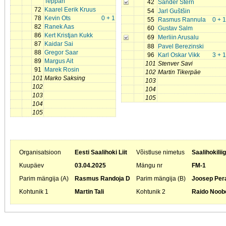
Teppan
42
Sander Stern
72
Kaarel Eerik Kruus
54
Jarl Guštšin
78
Kevin Ots
0 + 1
55
Rasmus Rannula
0 + 1
82
Ranek Aas
60
Gustav Salm
86
Kert Kristjan Kukk
69
Merliin Arusalu
87
Kaidar Sai
88
Pavel Berezinski
88
Gregor Saar
96
Karl Oskar Vikk
3 + 1
89
Margus Ait
101
Stenver Savi
91
Marek Rosin
102
Martin Tikerpäe
101
Marko Saksing
103
102
104
103
105
104
105
Organisatsioon
Eesti Saalihoki Liit
Võistluse nimetus
Saalihokilii
Kuupäev
03.04.2025
Mängu nr
FM-1
Parim mängija (A)
Rasmus Randoja D
Parim mängija (B)
Joosep Per
Kohtunik 1
Martin Tali
Kohtunik 2
Raido Noob