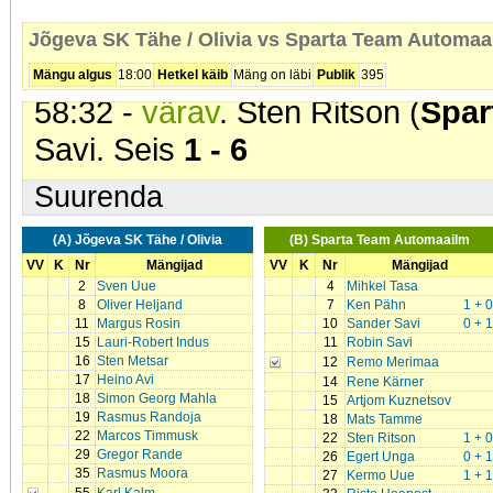
45:03 -
karistus (208 - Jõuline 
Jõgeva SK Tähe / Olivia vs Sparta Team Automaa
Team Automaailm
). 2 min
Mängu algus
18:00
Hetkel käib
Mäng on läbi
Publik
395
58:32 -
värav
. Sten Ritson (
Spar
Savi. Seis
1 - 6
Suurenda
(A) Jõgeva SK Tähe / Olivia
(B) Sparta Team Automaailm
VV
K
Nr
Mängijad
VV
K
Nr
Mängijad
2
Sven Uue
4
Mihkel Tasa
8
Oliver Heljand
7
Ken Pähn
1 + 0
11
Margus Rosin
10
Sander Savi
0 + 1
15
Lauri-Robert Indus
11
Robin Savi
16
Sten Metsar
12
Remo Merimaa
17
Heino Avi
14
Rene Kärner
18
Simon Georg Mahla
15
Artjom Kuznetsov
19
Rasmus Randoja
18
Mats Tamme
22
Marcos Timmusk
22
Sten Ritson
1 + 0
29
Gregor Rande
26
Egert Unga
0 + 1
35
Rasmus Moora
27
Kermo Uue
1 + 1