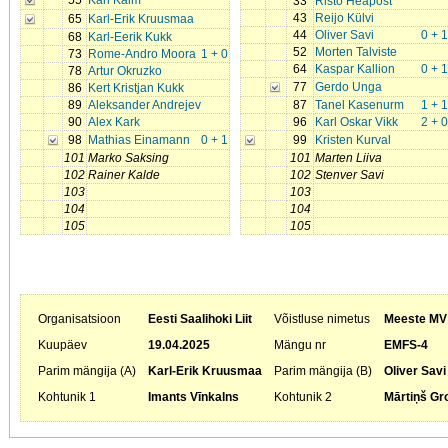
55
Karl Kalm
33
Risto Heapost
43
Reijo Külvi
65
Karl-Erik Kruusmaa
44
Oliver Savi
0 + 1
68
Karl-Eerik Kukk
52
Morten Talviste
73
Rome-Andro Moora
1 + 0
64
Kaspar Kallion
0 + 1
78
Artur Okruzko
77
Gerdo Unga
86
Kert Kristjan Kukk
89
Aleksander Andrejev
87
Tanel Kasenurm
1 + 1
90
Alex Kark
96
Karl Oskar Vikk
2 + 0
98
Mathias Einamann
0 + 1
99
Kristen Kurval
101
Marko Saksing
101
Marten Liiva
102
Rainer Kalde
102
Stenver Savi
103
103
104
104
105
105
Organisatsioon
Eesti Saalihoki Liit
Võistluse nimetus
Meeste MV 
Kuupäev
19.04.2025
Mängu nr
EMFS-4
Parim mängija (A)
Karl-Erik Kruusmaa
Parim mängija (B)
Oliver Savi
Kohtunik 1
Imants Vīnkalns
Kohtunik 2
Mārtiņš Gr