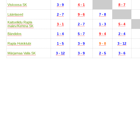
Viskoosa SK
3 - 9
4 - 1
8 - 7
Läänlased
2 - 7
9 - 6
7 - 8
Kaitseliidu Rapla
3 - 1
2 - 7
1 - 3
5 - 4
malev/Kehtna SK
Bändidos
1 - 4
5 - 7
9 - 4
2 - 4
Rapla Hokiklubi
1 - 5
3 - 9
9 - 8
3 - 12
Märjamaa Valla SK
3 - 12
3 - 9
2 - 5
3 - 6