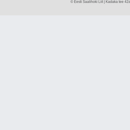
© Eesti Saalihoki Liit | Kadaka tee 42a