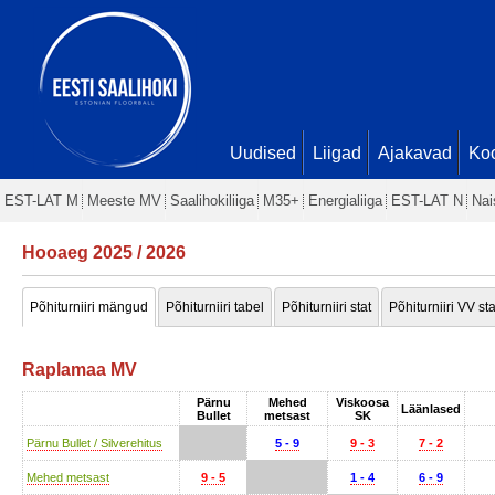
Uudised
Liigad
Ajakavad
Ko
EST-LAT M
Meeste MV
Saalihokiliiga
M35+
Energialiiga
EST-LAT N
Nai
Hooaeg 2025 / 2026
Põhiturniiri mängud
Põhiturniiri tabel
Põhiturniiri stat
Põhiturniiri VV sta
Raplamaa MV
Pärnu
Mehed
Viskoosa
Läänlased
Bullet
metsast
SK
Pärnu Bullet / Silverehitus
5 - 9
9 - 3
7 - 2
Mehed metsast
9 - 5
1 - 4
6 - 9