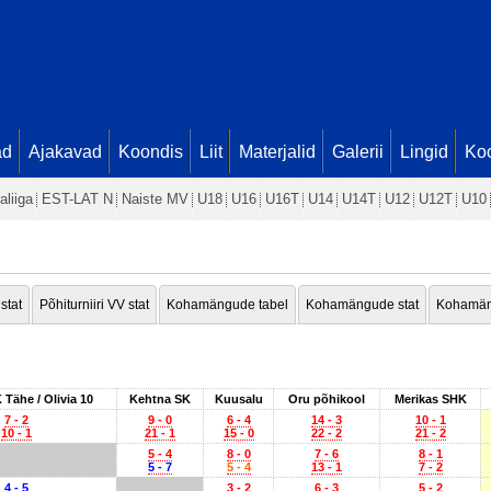
ad
Ajakavad
Koondis
Liit
Materjalid
Galerii
Lingid
Koo
aliiga
EST-LAT N
Naiste MV
U18
U16
U16T
U14
U14T
U12
U12T
U10
 stat
Põhiturniiri VV stat
Kohamängude tabel
Kohamängude stat
Kohamän
Tähe / Olivia 10
Kehtna SK
Kuusalu
Oru põhikool
Merikas SHK
7 - 2
9 - 0
6 - 4
14 - 3
10 - 1
10 - 1
21 - 1
15 - 0
22 - 2
21 - 2
5 - 4
8 - 0
7 - 6
8 - 1
5 - 7
5 - 4
13 - 1
7 - 2
4 - 5
3 - 2
6 - 3
5 - 2