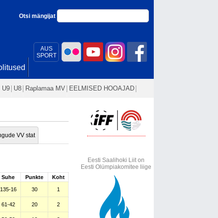
Otsi mängijat
AUS
SPORT
litused
U9
U8
Raplamaa MV
EELMISED HOOAJAD
gude VV stat
Eesti Saalihoki Liit on
Eesti Olümpiakomitee liige
Suhe
Punkte
Koht
135-16
30
1
61-42
20
2