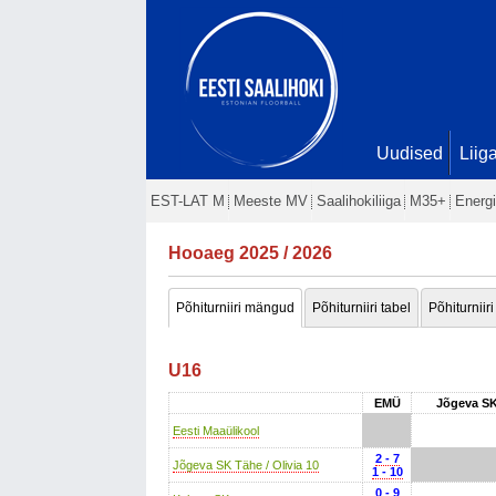
Uudised
Liig
EST-LAT M
Meeste MV
Saalihokiliiga
M35+
Energi
Hooaeg 2025 / 2026
Põhiturniiri mängud
Põhiturniiri tabel
Põhiturniiri
U16
EMÜ
Jõgeva SK 
Eesti Maaülikool
2 - 7
Jõgeva SK Tähe / Olivia 10
1 - 10
0 - 9