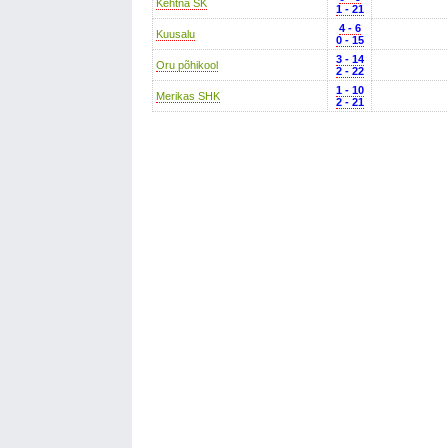
Kehtna SK
1 - 21
4 - 6
Kuusalu
0 - 15
3 - 14
Oru põhikool
2 - 22
1 - 10
Merikas SHK
2 - 21