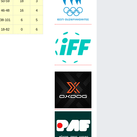
50-59
18
3
46-48
16
4
38-101
6
5
18-82
0
6