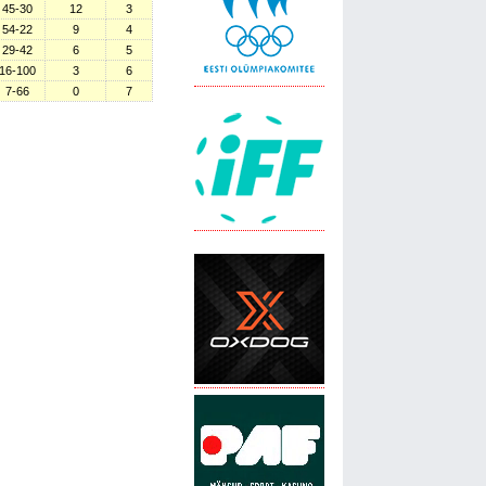
45-30
12
3
54-22
9
4
29-42
6
5
16-100
3
6
7-66
0
7