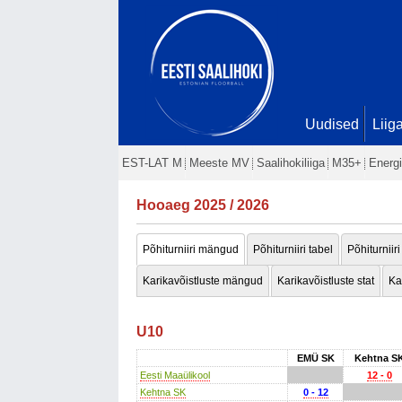
Uudised
Liig
EST-LAT M
Meeste MV
Saalihokiliiga
M35+
Energi
Hooaeg 2025 / 2026
Põhiturniiri mängud
Põhiturniiri tabel
Põhiturniiri
Karikavõistluste mängud
Karikavõistluste stat
Ka
U10
EMÜ SK
Kehtna S
Eesti Maaülikool
12 - 0
Kehtna SK
0 - 12