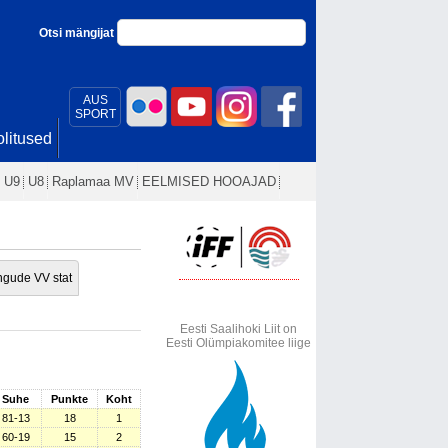
Otsi mängijat
AUS
SPORT
litused
U9
U8
Raplamaa MV
EELMISED HOOAJAD
gude VV stat
Eesti Saalihoki Liit on
Eesti Olümpiakomitee liige
Suhe
Punkte
Koht
81-13
18
1
60-19
15
2