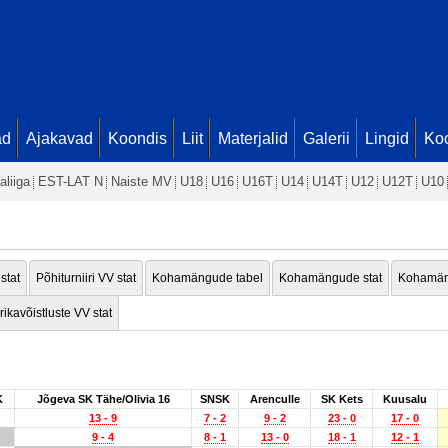
ad
Ajakavad
Koondis
Liit
Materjalid
Galerii
Lingid
Koo
aliiga
EST-LAT N
Naiste MV
U18
U16
U16T
U14
U14T
U12
U12T
U10
 stat
Põhiturniiri VV stat
Kohamängude tabel
Kohamängude stat
Kohamän
rikavõistluste VV stat
K
Jõgeva SK Tähe/Olivia 16
SNSK
Arenculle
SK Kets
Kuusalu
13 - 9
7 - 2
9 - 2
23 - 0
17 - 0
9 - 4
8 - 1
13 - 0
18 - 1
12 - 1