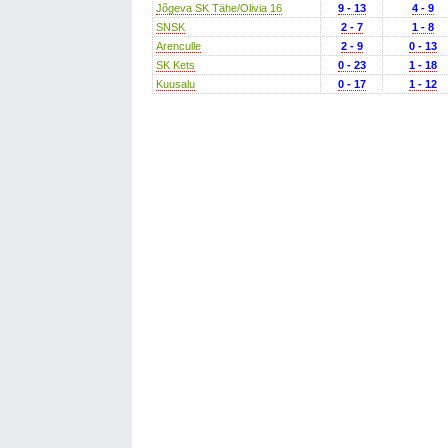
Jõgeva SK Tähe/Olivia 16
9 - 13
4 - 9
SNSK
2 - 7
1 - 8
Arenculle
2 - 9
0 - 13
SK Kets
0 - 23
1 - 18
Kuusalu
0 - 17
1 - 12