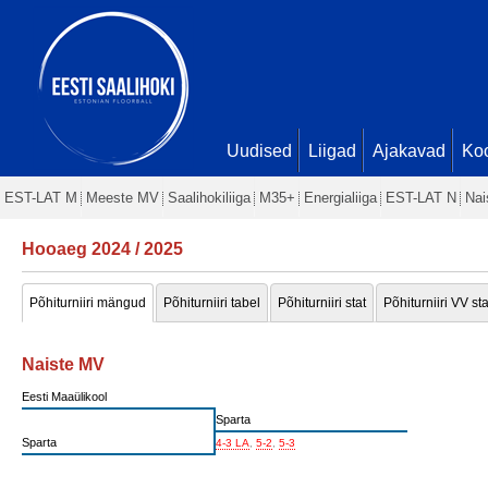
Uudised
Liigad
Ajakavad
Ko
EST-LAT M
Meeste MV
Saalihokiliiga
M35+
Energialiiga
EST-LAT N
Nai
Hooaeg 2024 / 2025
Põhiturniiri mängud
Põhiturniiri tabel
Põhiturniiri stat
Põhiturniiri VV sta
Naiste MV
Eesti Maaülikool
Sparta
Sparta
4-3 LA
,
5-2
,
5-3