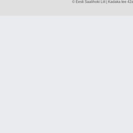
© Eesti Saalihoki Liit | Kadaka tee 42a